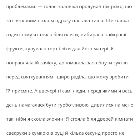
проблемами! — голос чоловіка пролунав так різко, що
за святковим столом одразу настала тиша. Ще кілька
годин тому я стояла біля плити, вибирала найкращі
фрукти, купувала торт і ліки для його матері. Я
поправляла їй зачіску, допомагала застебнути сукню
перед святкуванням і щиро раділа, що можу зробити
їй приємне. А ввечері ті самі люди, перед якими я весь
день намагалася бути турботливою, дивилися на мене
так, ніби я скоїла злочин. Я стояла біля дверей кімнати
свекрухи з сумкою в руці й кілька секунд просто не