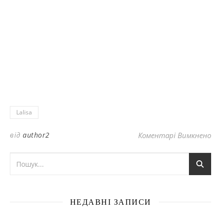
Lalisa
до
від
author2
Коментарі Вимкнено
НЕДАВНІ ЗАПИСИ