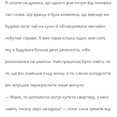
Я ніколи не думала, що одного дня почую від чоловіка
такі слова. Ще вранці я була впевнена, що ввечері ми
будемо пити чай на кухні й обговорювати звичайні
побутові справи. А вже через кілька годин моя сім’я,
яку я будувала більше двох десятиліть, ніби
розсипалася на шматки. Найстрашніше було навіть не
те, що він знайшов іншу жінку, а те, з якою холодністю
він вирішив перекреслити наше минуле.
— Мамо, ти допомогла сестрі купити квартиру, а мені
навіть тисячу євро шкодуєш? — голос сина тремтів від