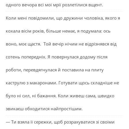
одного вечора всі мої мрії розлетілися вщент.
Коли мені повідомили, що дружини чоловіка, якого я
кохала вісім років, більше немає, я подумала: ось
воно, моє щастя. Той вечір нічим не відрізнявся від
сотень попередніх. Я повернулася додому після
роботи, перевдягнулася й поставила на плиту
каструлю з макаронами. Готувати щось складніше не
було ні сил, ні бажання. Коли живеш сама, швидко
звикаєш обходитися найпростішим.
— Ти взяла її сережки, щоб розрахуватися зі своїми