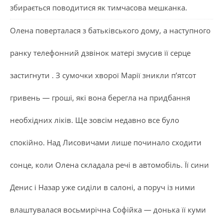
збирається поводитися як тимчасова мешканка.
Олена поверталася з батьківського дому, а наступного
ранку телефонний дзвінок матері змусив її серце
застигнути . З сумочки хворої Марії зникли п’ятсот
гривень — гроші, які вона берегла на придбання
необхідних ліків. Ще зовсім недавно все було
спокійно. Над Лисовичами лише починало сходити
сонце, коли Олена складала речі в автомобіль. Її сини
Денис і Назар уже сиділи в салоні, а поруч із ними
влаштувалася восьмирічна Софійка — донька її куми