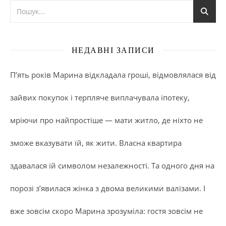
НЕДАВНІ ЗАПИСИ
П’ять років Марина відкладала гроші, відмовлялася від
зайвих покупок і терпляче виплачувала іпотеку,
мріючи про найпростіше — мати житло, де ніхто не
зможе вказувати їй, як жити. Власна квартира
здавалася їй символом незалежності. Та одного дня на
порозі з’явилася жінка з двома великими валізами. І
вже зовсім скоро Марина зрозуміла: гостя зовсім не