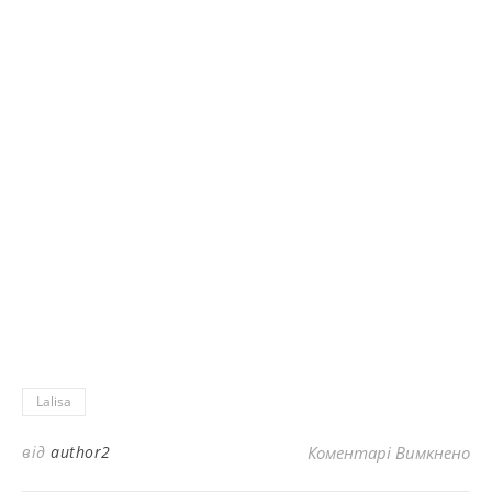
Lalisa
до
від
author2
Коментарі Вимкнено