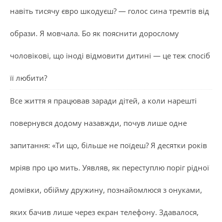
навіть тисячу євро шкодуєш? — голос сина тремтів від
образи. Я мовчала. Бо як пояснити дорослому
чоловікові, що іноді відмовити дитині — це теж спосіб
її любити?
Все життя я працював заради дітей, а коли нарешті
повернувся додому назавжди, почув лише одне
запитання: «Ти що, більше не поїдеш? Я десятки років
мріяв про цю мить. Уявляв, як переступлю поріг рідної
домівки, обійму дружину, познайомлюся з онуками,
яких бачив лише через екран телефону. Здавалося,