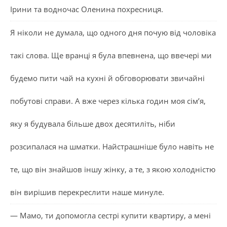
Ірини та водночас Оленина похресниця.
Я ніколи не думала, що одного дня почую від чоловіка
такі слова. Ще вранці я була впевнена, що ввечері ми
будемо пити чай на кухні й обговорювати звичайні
побутові справи. А вже через кілька годин моя сім’я,
яку я будувала більше двох десятиліть, ніби
розсипалася на шматки. Найстрашніше було навіть не
те, що він знайшов іншу жінку, а те, з якою холодністю
він вирішив перекреслити наше минуле.
— Мамо, ти допомогла сестрі купити квартиру, а мені