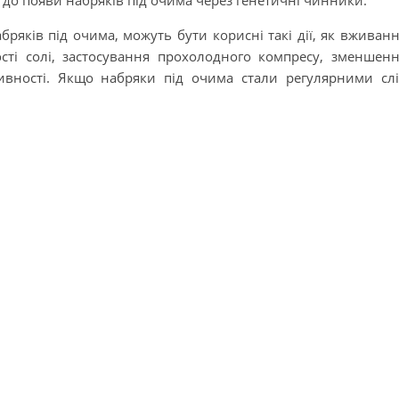
до появи набряків під очима через генетичні чинники.
ряків під очима, можуть бути корисні такі дії, як вживан
ості солі, застосування прохолодного компресу, зменшен
тивності. Якщо набряки під очима стали регулярними сл