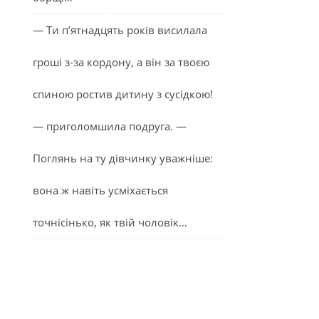
— Ти п’ятнадцять років висилала
гроші з-за кордону, а він за твоєю
спиною ростив дитину з сусідкою!
— приголомшила подруга. —
Поглянь на ту дівчинку уважніше:
вона ж навіть усміхається
точнісінько, як твій чоловік…