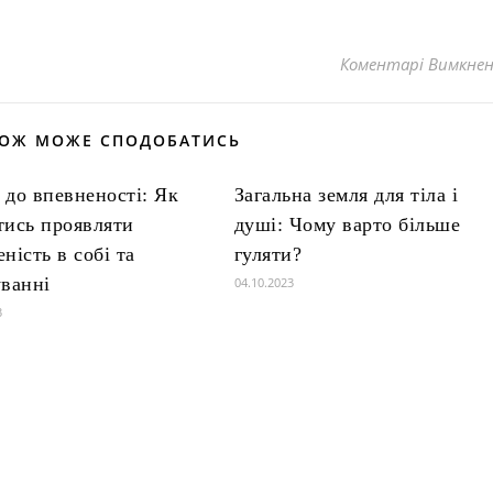
Коментарі Вимкне
КОЖ МОЖЕ СПОДОБАТИСЬ
 до впевненості: Як
Загальна земля для тіла і
тись проявляти
душі: Чому варто більше
ність в собі та
гуляти?
уванні
04.10.2023
3