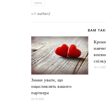
Lalisa
від
author2
ВАМ ТА
Кроки
навчи
впевне
спілк
16.11.202
Знаки уваги, що
ощасливлять вашого
партнера
23.10.2023