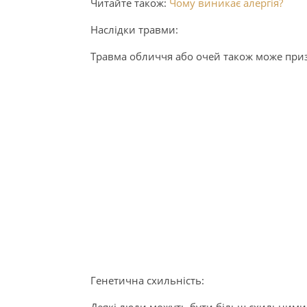
Читайте також:
Чому виникає алергія?
Наслідки травми:
Травма обличчя або очей також може приз
Генетична схильність: