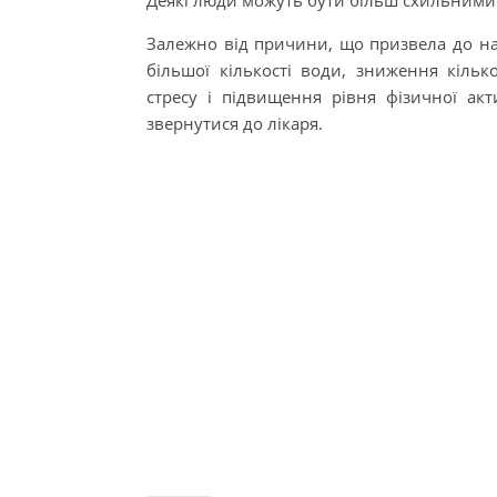
Деякі люди можуть бути більш схильними 
Залежно від причини, що призвела до наб
більшої кількості води, зниження кільк
стресу і підвищення рівня фізичної ак
звернутися до лікаря.