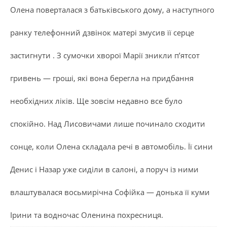
Олена поверталася з батьківського дому, а наступного
ранку телефонний дзвінок матері змусив її серце
застигнути . З сумочки хворої Марії зникли п’ятсот
гривень — гроші, які вона берегла на придбання
необхідних ліків. Ще зовсім недавно все було
спокійно. Над Лисовичами лише починало сходити
сонце, коли Олена складала речі в автомобіль. Її сини
Денис і Назар уже сиділи в салоні, а поруч із ними
влаштувалася восьмирічна Софійка — донька її куми
Ірини та водночас Оленина похресниця.