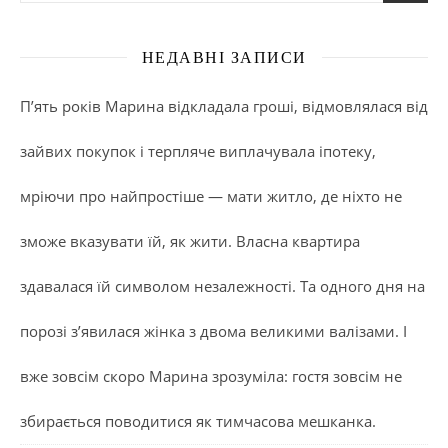
НЕДАВНІ ЗАПИСИ
П’ять років Марина відкладала гроші, відмовлялася від
зайвих покупок і терпляче виплачувала іпотеку,
мріючи про найпростіше — мати житло, де ніхто не
зможе вказувати їй, як жити. Власна квартира
здавалася їй символом незалежності. Та одного дня на
порозі з’явилася жінка з двома великими валізами. І
вже зовсім скоро Марина зрозуміла: гостя зовсім не
збирається поводитися як тимчасова мешканка.