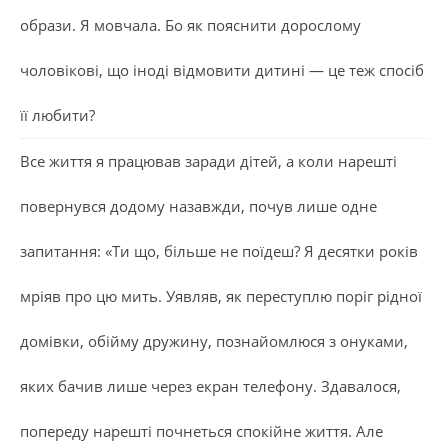
образи. Я мовчала. Бо як пояснити дорослому
чоловікові, що іноді відмовити дитині — це теж спосіб
її любити?
Все життя я працював заради дітей, а коли нарешті
повернувся додому назавжди, почув лише одне
запитання: «Ти що, більше не поїдеш? Я десятки років
мріяв про цю мить. Уявляв, як переступлю поріг рідної
домівки, обійму дружину, познайомлюся з онуками,
яких бачив лише через екран телефону. Здавалося,
попереду нарешті почнеться спокійне життя. Але