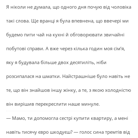
Я ніколи не думала, що одного дня почую від чоловіка
такі слова. Ще вранці я була впевнена, що ввечері ми
будемо пити чай на кухні й обговорювати звичайні
побутові справи. А вже через кілька годин моя сім’я,
яку я будувала більше двох десятиліть, ніби
розсипалася на шматки. Найстрашніше було навіть не
те, що він знайшов іншу жінку, а те, з якою холодністю
він вирішив перекреслити наше минуле.
— Мамо, ти допомогла сестрі купити квартиру, а мені
навіть тисячу євро шкодуєш? — голос сина тремтів від