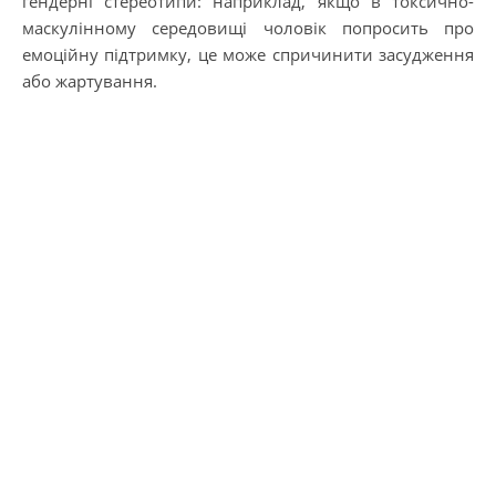
гендерні стереотипи: наприклад, якщо в токсично-
маскулінному середовищі чоловік попросить про
емоційну підтримку, це може спричинити засудження
або жартування.