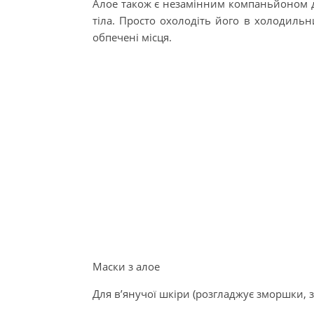
Алое також є незамінним компаньйоном д
тіла. Просто охолодіть його в холодиль
обпечені місця.
Маски з алое
Для в’янучої шкіри (розгладжує зморшки, 