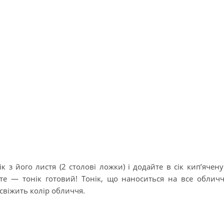
к з його листя (2 столові ложки) і додайте в сік кип’ячену
те — тонік готовий! Тонік, що наноситься на все облич
 освіжить колір обличчя.