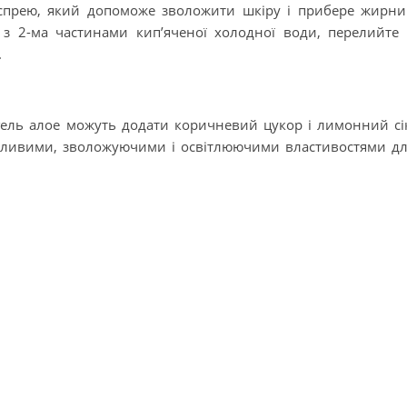
спрею, який допоможе зволожити шкіру і прибере жирн
 з 2-ма частинами кип’яченої холодної води, перелийте
.
ель алое можуть додати коричневий цукор і лимонний сі
йливими, зволожуючими і освітлюючими властивостями д