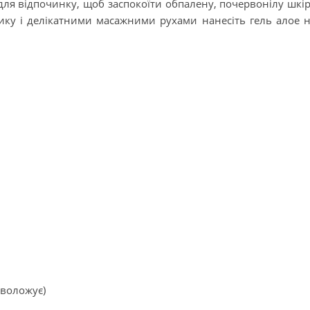
ля відпочинку, щоб заспокоїти обпалену, почервонілу шкі
нику і делікатними масажними рухами нанесіть гель алое 
зволожує)