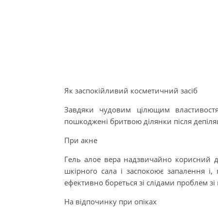
Як заспокійливий косметичний засіб
Завдяки чудовим цілющим властивост
пошкоджені бритвою ділянки після депіляц
При акне
Гель алое вера надзвичайно корисний дл
шкірного сала і заспокоює запалення і,
ефективно бореться зі слідами проблем з
На відпочинку при опіках