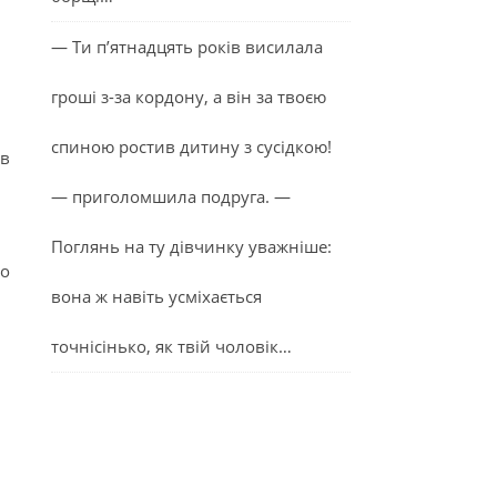
— Ти п’ятнадцять років висилала
гроші з-за кордону, а він за твоєю
спиною ростив дитину з сусідкою!
 в
— приголомшила подруга. —
Поглянь на ту дівчинку уважніше:
до
вона ж навіть усміхається
точнісінько, як твій чоловік…