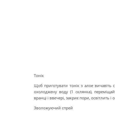
Тонік
Щоб приготувати тонік з алое вичавіть сі
охолоджену воду (1 склянка), переміщай
вранці і ввечері, закриє пори, освітлить і
Зволожуючий спрей