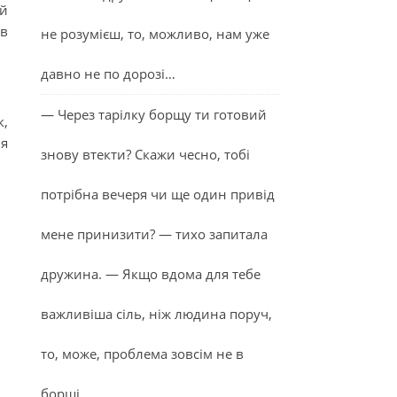
ий
 в
не розумієш, то, можливо, нам уже
давно не по дорозі…
— Через тарілку борщу ти готовий
к,
ля
знову втекти? Скажи чесно, тобі
потрібна вечеря чи ще один привід
мене принизити? — тихо запитала
дружина. — Якщо вдома для тебе
важливіша сіль, ніж людина поруч,
то, може, проблема зовсім не в
борщі…