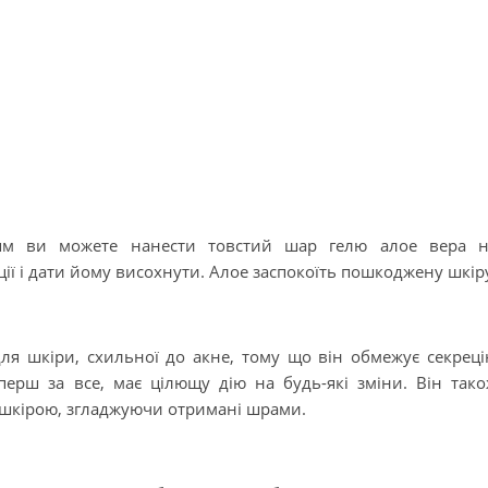
ям ви можете нанести товстий шар гелю алое вера н
ії і дати йому висохнути. Алое заспокоїть пошкоджену шкір
я шкіри, схильної до акне, тому що він обмежує секрец
 перш за все, має цілющу дію на будь-які зміни. Він так
і шкірою, згладжуючи отримані шрами.