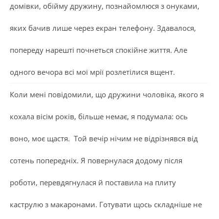
домівки, обійму дружину, познайомлюся з онуками,
яких бачив лише через екран телефону. Здавалося,
попереду нарешті почнеться спокійне життя. Але
одного вечора всі мої мрії розлетілися вщент.
Коли мені повідомили, що дружини чоловіка, якого я
кохала вісім років, більше немає, я подумала: ось
воно, моє щастя. Той вечір нічим не відрізнявся від
сотень попередніх. Я повернулася додому після
роботи, перевдягнулася й поставила на плиту
каструлю з макаронами. Готувати щось складніше не