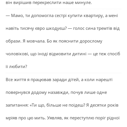
він вирішив перекреслити наше минуле.
— Мамо, ти допомогла сестрі купити квартиру, а мені
навіть тисячу євро шкодуєш? — голос сина тремтів від
образи. Я мовчала. Бо як пояснити дорослому
чоловікові, що іноді відмовити дитині — це теж спосіб
її любити?
Все життя я працював заради дітей, а коли нарешті
повернувся додому назавжди, почув лише одне
запитання: «Ти що, більше не поїдеш? Я десятки років
мріяв про цю мить. Уявляв, як переступлю поріг рідної