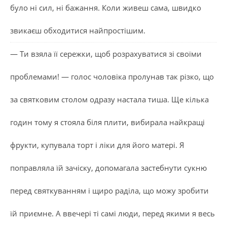
було ні сил, ні бажання. Коли живеш сама, швидко
звикаєш обходитися найпростішим.
— Ти взяла її сережки, щоб розрахуватися зі своїми
проблемами! — голос чоловіка пролунав так різко, що
за святковим столом одразу настала тиша. Ще кілька
годин тому я стояла біля плити, вибирала найкращі
фрукти, купувала торт і ліки для його матері. Я
поправляла їй зачіску, допомагала застебнути сукню
перед святкуванням і щиро раділа, що можу зробити
їй приємне. А ввечері ті самі люди, перед якими я весь