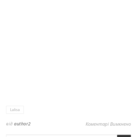
Lalisa
до
від
author2
Коментарі Вимкнено