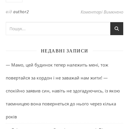
до
від
author2
Коментарі Вимкнено
НЕДАВНІ ЗАПИСИ
— Мамо, цей будинок тепер належить мені, тож
повертайся за кордон і не заважай нам жити! —
спокійно заявив син, навіть не здогадуючись, із якою
таємницею вона повернеться до нього через кілька
років