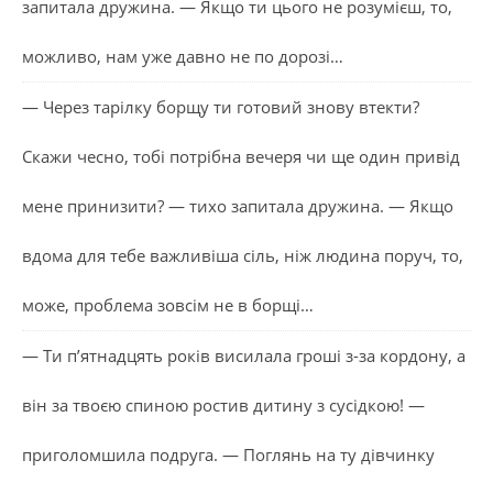
запитала дружина. — Якщо ти цього не розумієш, то,
можливо, нам уже давно не по дорозі…
— Через тарілку борщу ти готовий знову втекти?
Скажи чесно, тобі потрібна вечеря чи ще один привід
мене принизити? — тихо запитала дружина. — Якщо
вдома для тебе важливіша сіль, ніж людина поруч, то,
може, проблема зовсім не в борщі…
— Ти п’ятнадцять років висилала гроші з-за кордону, а
він за твоєю спиною ростив дитину з сусідкою! —
приголомшила подруга. — Поглянь на ту дівчинку