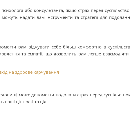
 психолога або консультанта, якщо страх перед суспільств
 можуть надати вам інструменти та стратегії для подолан
омогти вам відчувати себе більш комфортно в суспільств
овлення та емпатії, що дозволить вам легше взаємодіяти
ехід на здорове харчування
едовищі може допомогти подолати страх перед суспільство
ь ваші цінності та цілі.