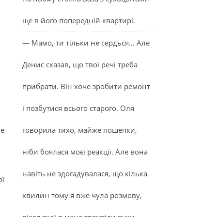
ще в його попередній квартирі.
— Мамо, ти тільки не сердься… Але
Денис сказав, що твої речі треба
прибрати. Він хоче зробити ремонт
і позбутися всього старого. Оля
те
говорила тихо, майже пошепки,
ніби боялася моєї реакції. Але вона
навіть не здогадувалася, що кілька
ої
хвилин тому я вже чула розмову,