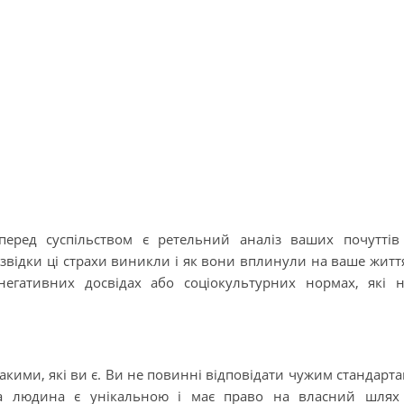
еред суспільством є ретельний аналіз ваших почуттів
звідки ці страхи виникли і як вони вплинули на ваше житт
егативних досвідах або соціокультурних нормах, які 
кими, які ви є. Ви не повинні відповідати чужим стандарт
на людина є унікальною і має право на власний шлях