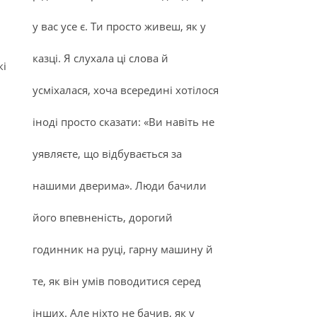
у вас усе є. Ти просто живеш, як у
казці. Я слухала ці слова й
кі
усміхалася, хоча всередині хотілося
іноді просто сказати: «Ви навіть не
уявляєте, що відбувається за
нашими дверима». Люди бачили
його впевненість, дорогий
годинник на руці, гарну машину й
те, як він умів поводитися серед
інших. Але ніхто не бачив, як у