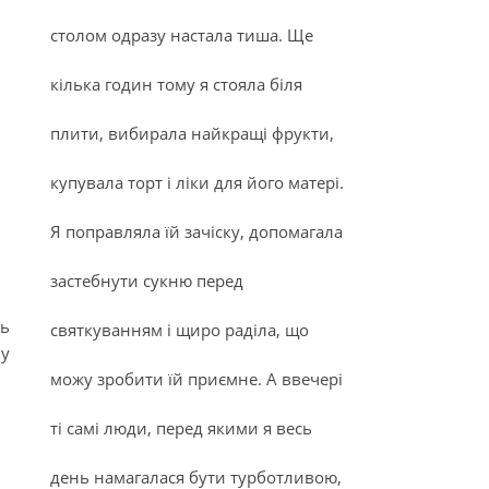
столом одразу настала тиша. Ще
кілька годин тому я стояла біля
плити, вибирала найкращі фрукти,
купувала торт і ліки для його матері.
Я поправляла їй зачіску, допомагала
застебнути сукню перед
ть
святкуванням і щиро раділа, що
му
можу зробити їй приємне. А ввечері
ті самі люди, перед якими я весь
день намагалася бути турботливою,