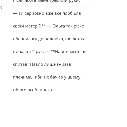
після якої в мене тремтіли руки.
та
— Ти серйозно вже все пообіцяв
своїй матері?!** — Ольга так різко
обернулася до чоловіка, що ложка
випала з її рук. — **Навіть мене не
спитав? Павло лише знизав
плечима, ніби не бачив у цьому
нічого особливого.
 і