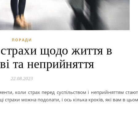
ПОРАДИ
 страхи щодо життя в
ві та неприйняття
22.08.2023
енти, коли страх перед суспільством і неприйняттям стаю
ці страхи можна подолати, і ось кілька кроків, які вам в цьо