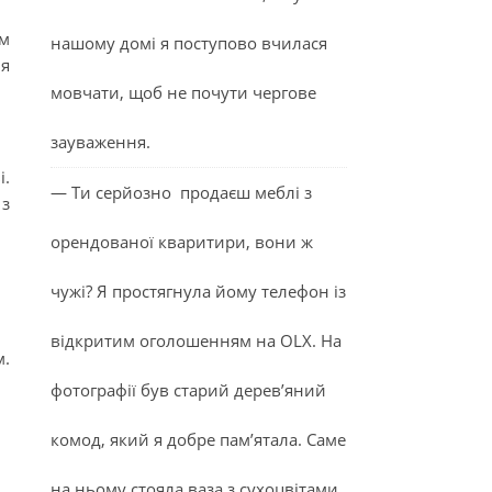
ом
нашому домі я поступово вчилася
ня
мовчати, щоб не почути чергове
зауваження.
і.
— Ти серйозно продаєш меблі з
 з
орендованої кваритири, вони ж
чужі? Я простягнула йому телефон із
відкритим оголошенням на OLX. На
м.
фотографії був старий дерев’яний
комод, який я добре пам’ятала. Саме
на ньому стояла ваза з сухоцвітами