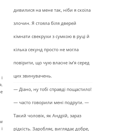
дивилися на мене так, ніби я скоїла
злочин. Я стояла біля дверей
кімнати свекрухи з сумкою в руці й
кілька секунд просто не могла
повірити, що чую власне ім’я серед
цих звинувачень.
 і
я.
— Діано, ну тобі справді пощастило!
не
— часто говорили мені подруги. —
Такий чоловік, як Андрій, зараз
ам
 і
рідкість. Заробляє, виглядає добре,