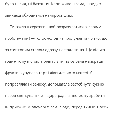
було ні сил, ні бажання. Коли живеш сама, швидко
звикаєш обходитися найпростішим.
— Ти взяла її сережки, щоб розрахуватися зі своїми
проблемами! — голос чоловіка пролунав так різко, що
за святковим столом одразу настала тиша. Ще кілька
годин тому я стояла біля плити, вибирала найкращі
фрукти, купувала торт і ліки для його матері. Я
поправляла їй зачіску, допомагала застебнути сукню
перед святкуванням і щиро раділа, що можу зробити
їй приємне. А ввечері ті самі люди, перед якими я весь