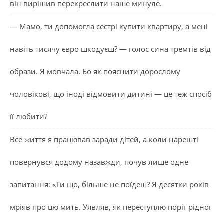
він вирішив перекреслити наше минуле.
— Мамо, ти допомогла сестрі купити квартиру, а мені
навіть тисячу євро шкодуєш? — голос сина тремтів від
образи. Я мовчала. Бо як пояснити дорослому
чоловікові, що іноді відмовити дитині — це теж спосіб
її любити?
Все життя я працював заради дітей, а коли нарешті
повернувся додому назавжди, почув лише одне
запитання: «Ти що, більше не поїдеш? Я десятки років
мріяв про цю мить. Уявляв, як переступлю поріг рідної