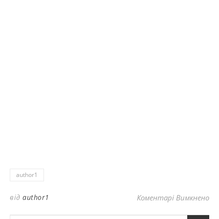
author1
до
від
author1
Коментарі Вимкнено