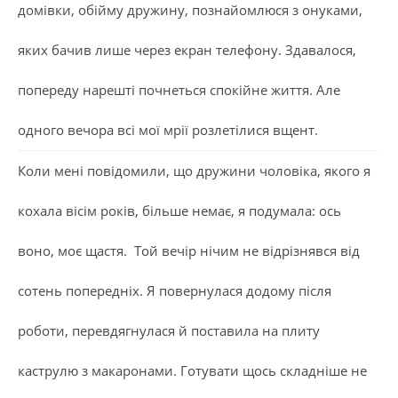
домівки, обійму дружину, познайомлюся з онуками,
яких бачив лише через екран телефону. Здавалося,
попереду нарешті почнеться спокійне життя. Але
одного вечора всі мої мрії розлетілися вщент.
Коли мені повідомили, що дружини чоловіка, якого я
кохала вісім років, більше немає, я подумала: ось
воно, моє щастя. Той вечір нічим не відрізнявся від
сотень попередніх. Я повернулася додому після
роботи, перевдягнулася й поставила на плиту
каструлю з макаронами. Готувати щось складніше не