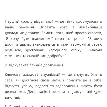
Перший крок у візуалізації — це чітко сформулювати
ваше бажання. Виразіть його в якнайбільше
докладних деталях. Замість того, щоб просто сказати,
“Я хочу бути щасливим,” виразіть це так: “Я хочу
досягти щастя, знаходячись в стані гармонії зі своєю
родиною, досягаючи кар’єрного успіху і маючи
фізичний та емоційний добробут.”
2. Відчувайте бажане досягнення
Ключова складова візуалізації — це відчуття. Уявіть
себе, як досягаєте своєї мети, і почуйте це в себе.
Відчуття успіху, радості та задоволення мають бути
реальними. Деталізація і реалізм в цьому етапі дуже
важливі.
3. Створіть ментальні картини