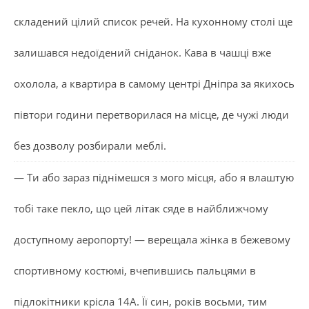
складений цілий список речей. На кухонному столі ще
залишався недоїдений сніданок. Кава в чашці вже
охолола, а квартира в самому центрі Дніпра за якихось
півтори години перетворилася на місце, де чужі люди
без дозволу розбирали меблі.
— Ти або зараз піднімешся з мого місця, або я влаштую
тобі таке пекло, що цей літак сяде в найближчому
доступному аеропорту! — верещала жінка в бежевому
спортивному костюмі, вчепившись пальцями в
підлокітники крісла 14А. Її син, років восьми, тим