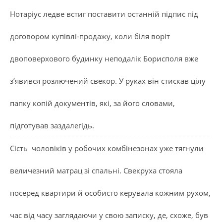
Нотаріус ледве встиг поставити останній підпис під
договором купівлі-продажу, коли біля воріт
двоповерхового будинку неподалік Борисполя вже
з’явився розлючений свекор. У руках він стискав цілу
папку копій документів, які, за його словами,
підготував заздалегідь.
Сість чоловіків у робочих комбінезонах уже тягнули
величезний матрац зі спальні. Свекруха стояла
посеред квартири й особисто керувала кожним рухом,
час від часу заглядаючи у свою записку, де, схоже, був