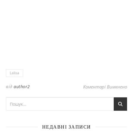
Lalisa
до
від
author2
Коментарі Вимкнено
НЕДАВНІ ЗАПИСИ