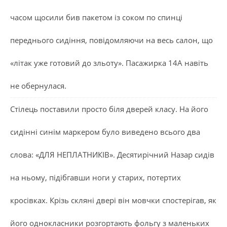
часом щосили бив пакетом із соком по спинці
переднього сидіння, повідомляючи на весь салон, що
«літак уже готовий до зльоту». Пасажирка 14А навіть
не обернулася.
Стілець поставили просто біля дверей класу. На його
сидінні синім маркером було виведено всього два
слова: «ДЛЯ НЕПЛАТНИКІВ». Десятирічний Назар сидів
на ньому, підібгавши ноги у старих, потертих
кросівках. Крізь скляні двері він мовчки спостерігав, як
його однокласники розгортають фольгу з маленьких