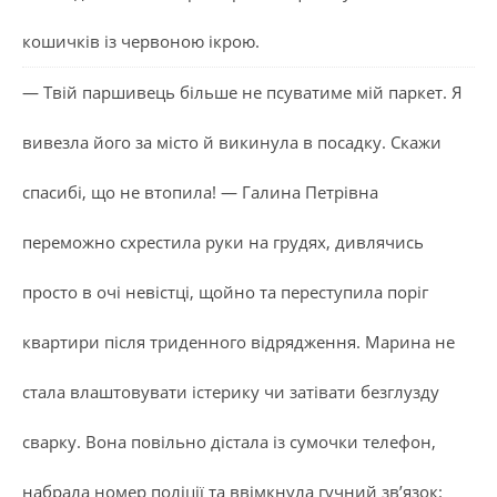
кошичків із червоною ікрою.
— Твій паршивець більше не псуватиме мій паркет. Я
вивезла його за місто й викинула в посадку. Скажи
спасибі, що не втопила! — Галина Петрівна
переможно схрестила руки на грудях, дивлячись
просто в очі невістці, щойно та переступила поріг
квартири після триденного відрядження. Марина не
стала влаштовувати істерику чи затівати безглузду
сварку. Вона повільно дістала із сумочки телефон,
набрала номер поліції та ввімкнула гучний зв’язок: