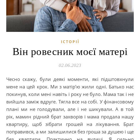
ІСТОРІЇ
Він ровесник моєї матері
02.06.2023
Чесно скажу, були деякі моменти, які підштовхнули
мене на цей крок. Ми з матір’ю жили одні. Батько нас
покинув, коли мені навіть і року не було. Мама так і не
вийшла заміж вдруге. Тягла все на собі. У фінансовому
плані ми не голодували, але і не шикували. А в той
рік, мамин рідний брат захворів і мама продала нашу
квартиру, щоб зібрати грошей на лікування. Брат
поправився, а ми залишилися без гроша за душею і ще
без квартири. Практично на вулиці. Я сильно