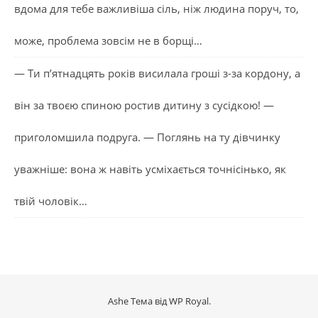
вдома для тебе важливіша сіль, ніж людина поруч, то,
може, проблема зовсім не в борщі…
— Ти п’ятнадцять років висилала гроші з-за кордону, а
він за твоєю спиною ростив дитину з сусідкою! —
приголомшила подруга. — Поглянь на ту дівчинку
уважніше: вона ж навіть усміхається точнісінько, як
твій чоловік…
Ashe Тема від
WP Royal
.