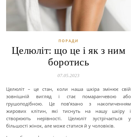
ПОРАДИ
Целюліт: що це і як з ним
боротись
07.05.2023
Целюліт – це стан, коли наша шкіра змінює свій
зовнішній вигляд і стає помаранчевою або
грушоподібною. Це пов’язано з накопиченням
жирових клітин, які тиснуть на нашу шкіру і
створюють нерівності. Целюліт зустрічається у
більшості жінок, але може статися й у чоловіків.