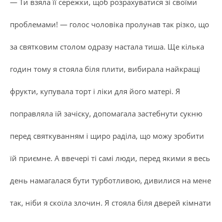
— Ти взяла її сережки, щоб розрахуватися зі своїми
проблемами! — голос чоловіка пролунав так різко, що
за святковим столом одразу настала тиша. Ще кілька
годин тому я стояла біля плити, вибирала найкращі
фрукти, купувала торт і ліки для його матері. Я
поправляла їй зачіску, допомагала застебнути сукню
перед святкуванням і щиро раділа, що можу зробити
їй приємне. А ввечері ті самі люди, перед якими я весь
день намагалася бути турботливою, дивилися на мене
так, ніби я скоїла злочин. Я стояла біля дверей кімнати