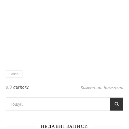
Lalisa
до
від
author2
Коментарі Вимкнено
НЕДАВНІ ЗАПИСИ