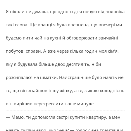
Я ніколи не думала, що одного дня почую від чоловіка
такі слова. Ще вранці я була впевнена, що ввечері ми
будемо пити чай на кухні й обговорювати звичайні
побутові справи. А вже через кілька годин моя сім’я,
яку я будувала більше двох десятиліть, ніби
розсипалася на шматки. Найстрашніше було навіть не
те, що він знайшов іншу жінку, а те, з якою холодністю
він вирішив перекреслити наше минуле.
— Мамо, ти допомогла сестрі купити квартиру, а мені
навіть тисячу євро шкодуєш? — голос сина тремтів від