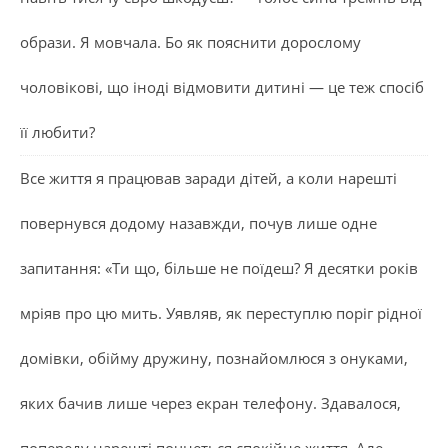
образи. Я мовчала. Бо як пояснити дорослому
чоловікові, що іноді відмовити дитині — це теж спосіб
її любити?
Все життя я працював заради дітей, а коли нарешті
повернувся додому назавжди, почув лише одне
запитання: «Ти що, більше не поїдеш? Я десятки років
мріяв про цю мить. Уявляв, як переступлю поріг рідної
домівки, обійму дружину, познайомлюся з онуками,
яких бачив лише через екран телефону. Здавалося,
попереду нарешті почнеться спокійне життя. Але