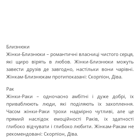
Близнюки
Жінки-Близнюки – романтичні власниці чистого серця,
які щиро вірять в любов. Жінки-Близнюки можуть
завести друзів де завгодно, настільки вони чарівні.
Жінкам-Близнюкам протипоказані: Скорпіон, Діва.
Рaк
Жінки-Рaки – одночасно амбітні і дуже добрі, їх
приваблюють люди, які поділяють їх захоплення.
Часом жінки-Рaки трохи надмірно чутливі, але це
прямий наслідок емоційності Рaків, їх здатності
глибоко відчувати і глибоко любити. Жінкам-Рaкам не
рекомендовані: Скорпіон, Діва.