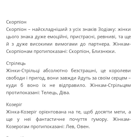
Скорпіон
Скорпіон – найскладніший з усіх знаків Зодіаку: жінки
цього знака дуже емоційні, пристрасні, ревниві, та ще
й з дуже високими вимогами до партнера. Жінкам-
Скорпіонам протипоказані: Скорпіон, Близнюки.
Стрілець
Жінки-Стрільці абсолютно безстрашні, це королеви
свободи і пригод, вони завжди йдуть за своїм серцем –
куди б воно їх не відправило. Жінкам-Стрільцям
протипоказані: Телець, Діва.
Козеріг
Жінка-Козеріг орієнтована на те, щоб досягти мети, а
ще у неї фантастичне почуття гумору. Жінкам-
Козерогам протипоказані: Лев, Овен.