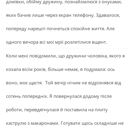
домівки, обійму дружину, познайомлюся з онуками,
яких бачив лише через екран телефону. Здавалося,
попереду нарешті почнеться спокійне життя. Але
одного вечора всі мої мрії розлетілися вщент.
Коли мені повідомили, що дружини чоловіка, якого я
кохала вісім років, більше немає, я подумала: ось
воно, моє щастя. Той вечір нічим не відрізнявся від
сотень попередніх. Я повернулася додому після
роботи, перевдягнулася й поставила на плиту
каструлю з макаронами. Готувати щось складніше не