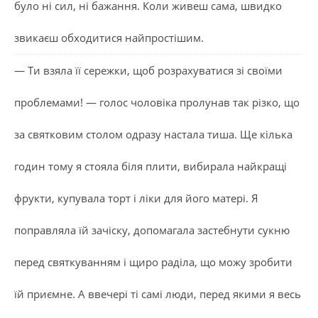
було ні сил, ні бажання. Коли живеш сама, швидко
звикаєш обходитися найпростішим.
— Ти взяла її сережки, щоб розрахуватися зі своїми
проблемами! — голос чоловіка пролунав так різко, що
за святковим столом одразу настала тиша. Ще кілька
годин тому я стояла біля плити, вибирала найкращі
фрукти, купувала торт і ліки для його матері. Я
поправляла їй зачіску, допомагала застебнути сукню
перед святкуванням і щиро раділа, що можу зробити
їй приємне. А ввечері ті самі люди, перед якими я весь