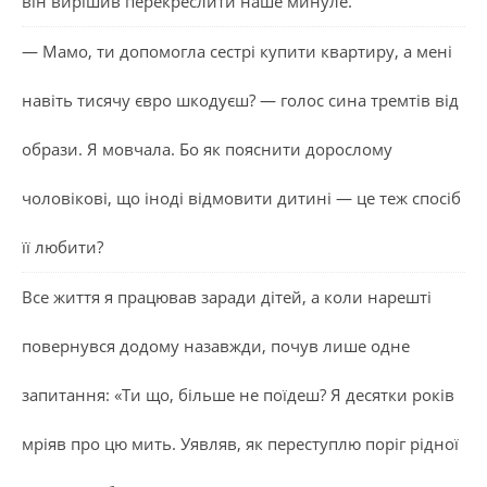
він вирішив перекреслити наше минуле.
— Мамо, ти допомогла сестрі купити квартиру, а мені
навіть тисячу євро шкодуєш? — голос сина тремтів від
образи. Я мовчала. Бо як пояснити дорослому
чоловікові, що іноді відмовити дитині — це теж спосіб
її любити?
Все життя я працював заради дітей, а коли нарешті
повернувся додому назавжди, почув лише одне
запитання: «Ти що, більше не поїдеш? Я десятки років
мріяв про цю мить. Уявляв, як переступлю поріг рідної