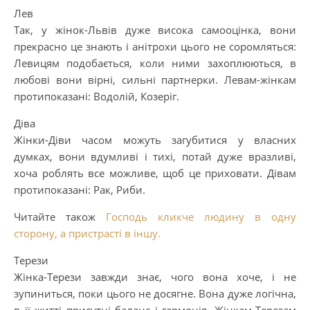
Лев
Так, у жінок-Львів дуже висока самооцінка, вони
прекрасно це знають і анітрохи цього не соромляться:
Левицям подобається, коли ними захоплюються, в
любові вони вірні, сильні партнерки. Левам-жінкам
протипоказані: Водолій, Козеріг.
Діва
Жінки-Діви часом можуть загубитися у власних
думках, вони вдумливі і тихі, потай дуже вразливі,
хоча роблять все можливе, щоб це приховати. Дівам
протипоказані: Рaк, Риби.
Читайте також
Господь кликче людину в одну
сторону, а пристрасті в іншу.
Терези
Жінка-Терези завжди знає, чого вона хоче, і не
зупиниться, поки цього не досягне. Вона дуже логічна,
в її житті присутні баланс і гармонія. Жінкам-Терезам