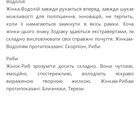
Водолій
Жінка-Водолій завжди рухається вперед, завжди шукає
можливості для поліпшення, інновацій, не терпить,
коли її намагаються замкнути в якісь рамки. Хоча
жінки цього знаку Зодіаку здаються екстравертами, їм
складно висловлювати свої справжні почуття. Жінкам-
Водоліям протипоказані: Скорпіон, Риби.
Риби
Жінок-Риб зрозуміти досить складно. Вони чутливі,
емоційні, спостережливі, володіють яскраво
вираженою творчою жилкою. Жінкам-Рибам
протипоказані: Близнюки, Терези.