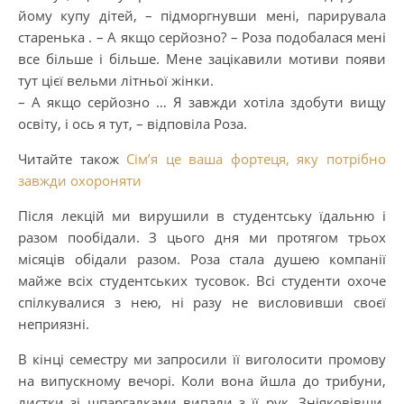
йому купу дітей, – підморгнувши мені, парирувала
старенька . – А якщо серйозно? – Роза подобалася мені
все більше і більше. Мене зацікавили мотиви появи
тут цієї вельми літньої жінки.
– А якщо серйозно … Я завжди хотіла здобути вищу
освіту, і ось я тут, – відповіла Роза.
Читайте також
Сім’я це ваша фортеця, яку потрібно
завжди охороняти
Після лекцій ми вирушили в студентську їдальню і
разом пообідали. З цього дня ми протягом трьох
місяців обідали разом. Роза стала душею компанії
майже всіх студентських тусовок. Всі студенти охоче
спілкувалися з нею, ні разу не висловивши своєї
неприязні.
В кінці семестру ми запросили її виголосити промову
на випускному вечорі. Коли вона йшла до трибуни,
листки зі шпаргалками випали з її рук. Зніяковівши,