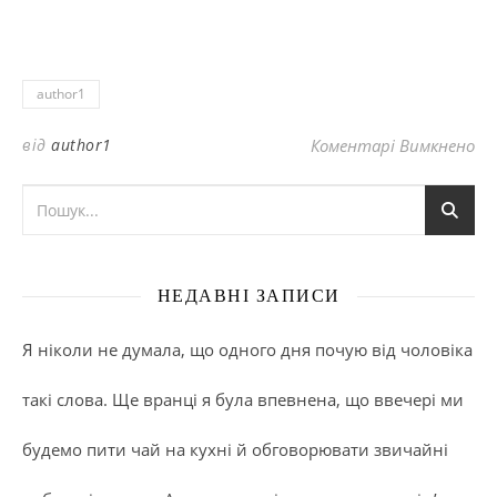
author1
до
від
author1
Коментарі Вимкнено
НЕДАВНІ ЗАПИСИ
Я ніколи не думала, що одного дня почую від чоловіка
такі слова. Ще вранці я була впевнена, що ввечері ми
будемо пити чай на кухні й обговорювати звичайні