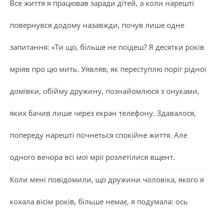
Все життя я працював заради дітей, а коли нарешті
повернувся додому назавжди, почув лише одне
запитання: «Ти що, більше не поїдеш? Я десятки років
мріяв про цю мить. Уявляв, як переступлю поріг рідної
домівки, обійму дружину, познайомлюся з онуками,
яких бачив лише через екран телефону. Здавалося,
попереду нарешті почнеться спокійне життя. Але
одного вечора всі мої мрії розлетілися вщент.
Коли мені повідомили, що дружини чоловіка, якого я
кохала вісім років, більше немає, я подумала: ось