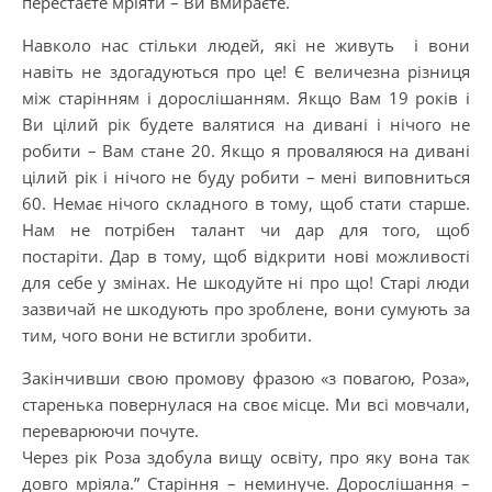
перестаєте мріяти – Ви вмираєте.
Навколо нас стільки людей, які не живуть і вони
навіть не здогадуються про це! Є величезна різниця
між старінням і дорослішанням. Якщо Вам 19 років і
Ви цілий рік будете валятися на дивані і нічого не
робити – Вам стане 20. Якщо я проваляюся на дивані
цілий рік і нічого не буду робити – мені виповниться
60. Немає нічого складного в тому, щоб стати старше.
Нам не потрібен талант чи дар для того, щоб
постаріти. Дар в тому, щоб відкрити нові можливості
для себе у змінах. Не шкодуйте ні про що! Старі люди
зазвичай не шкодують про зроблене, вони сумують за
тим, чого вони не встигли зробити.
Закінчивши свою промову фразою «з повагою, Роза»,
старенька повернулася на своє місце. Ми всі мовчали,
переварюючи почуте.
Через рік Роза здобула вищу освіту, про яку вона так
довго мріяла.” Старіння – неминуче. Дорослішання –