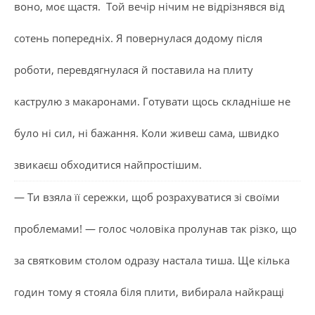
воно, моє щастя. Той вечір нічим не відрізнявся від
сотень попередніх. Я повернулася додому після
роботи, перевдягнулася й поставила на плиту
каструлю з макаронами. Готувати щось складніше не
було ні сил, ні бажання. Коли живеш сама, швидко
звикаєш обходитися найпростішим.
— Ти взяла її сережки, щоб розрахуватися зі своїми
проблемами! — голос чоловіка пролунав так різко, що
за святковим столом одразу настала тиша. Ще кілька
годин тому я стояла біля плити, вибирала найкращі