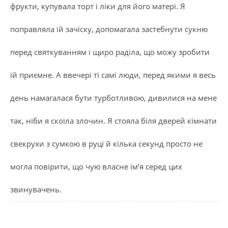
фрукти, купувала торт і ліки для його матері. Я
поправляла їй зачіску, допомагала застебнути сукню
перед святкуванням і щиро раділа, що можу зробити
їй приємне. А ввечері ті самі люди, перед якими я весь
день намагалася бути турботливою, дивилися на мене
так, ніби я скоїла злочин. Я стояла біля дверей кімнати
свекрухи з сумкою в руці й кілька секунд просто не
могла повірити, що чую власне ім’я серед цих
звинувачень.