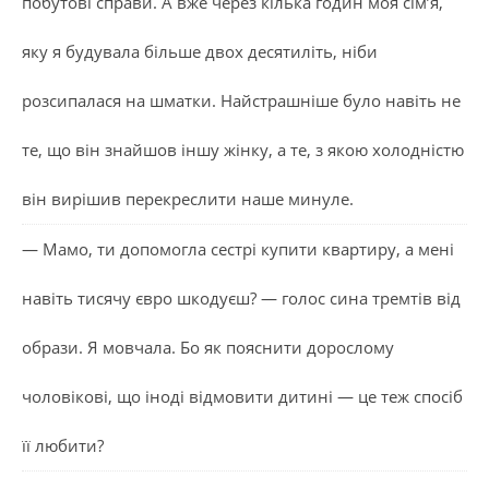
побутові справи. А вже через кілька годин моя сім’я,
яку я будувала більше двох десятиліть, ніби
розсипалася на шматки. Найстрашніше було навіть не
те, що він знайшов іншу жінку, а те, з якою холодністю
він вирішив перекреслити наше минуле.
— Мамо, ти допомогла сестрі купити квартиру, а мені
навіть тисячу євро шкодуєш? — голос сина тремтів від
образи. Я мовчала. Бо як пояснити дорослому
чоловікові, що іноді відмовити дитині — це теж спосіб
її любити?