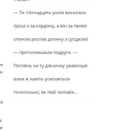
— Ти п’ятнадцять років висилала
гроші з-за кордону, а він за твоєю
спиною ростив дитину з сусідкою!
— приголомшила подруга. —
те
Поглянь на ту дівчинку уважніше:
ть
вона ж навіть усміхається
точнісінько, як твій чоловік…
та
я.
ти