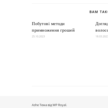
ВАМ ТА
Побутові методи
Догля
примноження грошей
волос
25.10.2023
18.03.202
Ashe Тема від
WP Royal
.