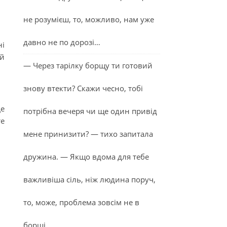
не розумієш, то, можливо, нам уже
давно не по дорозі…
ні
ий
— Через тарілку борщу ти готовий
знову втекти? Скажи чесно, тобі
Це
потрібна вечеря чи ще один привід
те
мене принизити? — тихо запитала
дружина. — Якщо вдома для тебе
важливіша сіль, ніж людина поруч,
то, може, проблема зовсім не в
борщі…