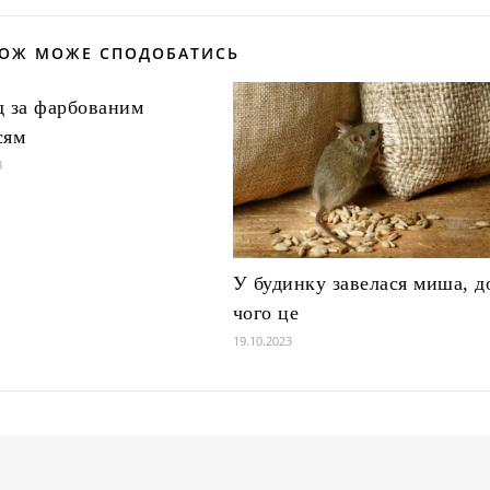
КОЖ МОЖЕ СПОДОБАТИСЬ
д за фарбованим
сям
3
У будинку завелася миша, д
чого це
19.10.2023