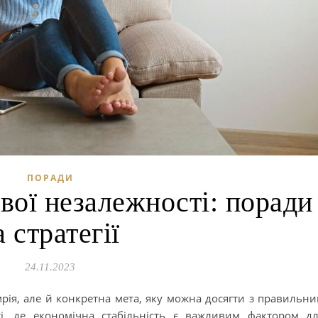
ПОРАДИ
вої незалежності: поради
а стратегії
24.11.2023
рія, але й конкретна мета, яку можна досягти з правильн
іті, де економічна стабільність є важливим фактором д