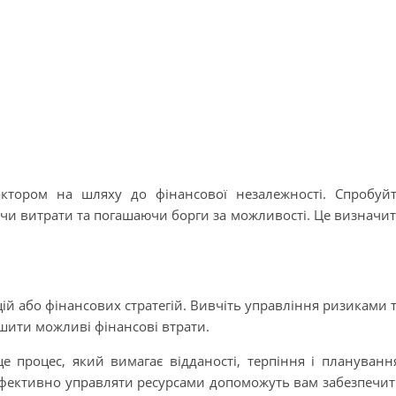
ктором на шляху до фінансової незалежності. Спробуй
ючи витрати та погашаючи борги за можливості. Це визначи
ій або фінансових стратегій. Вивчіть управління ризиками 
шити можливі фінансові втрати.
е процес, який вимагає відданості, терпіння і плануванн
ефективно управляти ресурсами допоможуть вам забезпечи