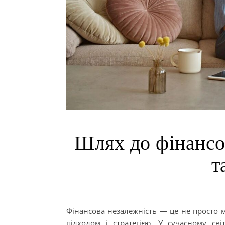
Шлях до фінансо
т
Фінансова незалежність — це не просто м
підходом і стратегією. У сучасному св