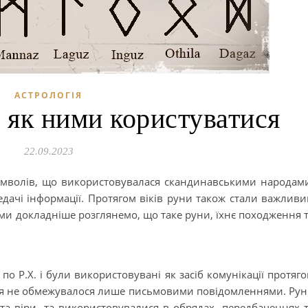
АСТРОЛОГІЯ
а як ними користуватися
22.09.2023
имволів, що використовувалася скандинавськими народам
редачі інформації. Протягом віків руни також стали важлив
ті ми докладніше розглянемо, що таке руни, їхнє походження 
о Р.Х. і були використовувані як засіб комунікації протяг
ання не обмежувалося лише письмовими повідомленнями. Ру
та віри, та використовувалися в обрядах, передбаченнях 