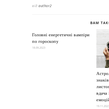
від
author2
ВАМ ТА
Головні енергетичні вампіри
по гороскопу
18.09.2023
Астро
знаків
листоп
вдача
емоці
19.11.202