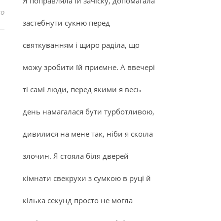
Я поправляла їй зачіску, допомагала
до Руни: що це, та як ними користуватися
но
застебнути сукню перед
святкуванням і щиро раділа, що
можу зробити їй приємне. А ввечері
ті самі люди, перед якими я весь
день намагалася бути турботливою,
дивилися на мене так, ніби я скоїла
злочин. Я стояла біля дверей
кімнати свекрухи з сумкою в руці й
кілька секунд просто не могла