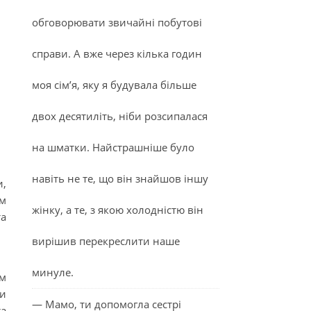
обговорювати звичайні побутові
справи. А вже через кілька годин
моя сім’я, яку я будувала більше
двох десятиліть, ніби розсипалася
на шматки. Найстрашніше було
навіть не те, що він знайшов іншу
и,
им
жінку, а те, з якою холодністю він
та
вирішив перекреслити наше
минуле.
ом
ни
— Мамо, ти допомогла сестрі
та