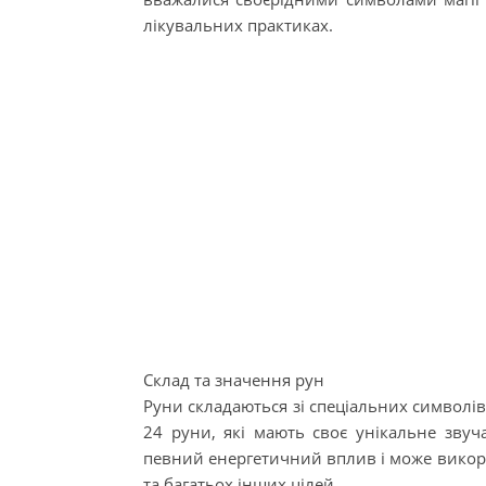
лікувальних практиках.
Склад та значення рун
Руни складаються зі спеціальних символів,
24 руни, які мають своє унікальне зву
певний енергетичний вплив і може викори
та багатьох інших цілей.