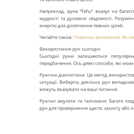
Наприклад, руна “Fehu” вказує на багатс
мудрості та духовної свідомості. Розум
енергію для досягнення певних цілей.
Читайте також:
Помилки виховання: Як не
Використання рун сьогодні
Сьогодні руни залишаються популярни
передбачення. Ось деякі способи, які мож
Рунічна діагностика: Це метод використо
ситуації. Виберіть декілька рун випадков
можуть вказувати на ваші питання.
Рунічні амулети та талісмани: Багато л
рун для привернення щастя, захисту або 