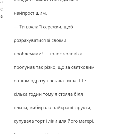
на
не
найпростішим.
та
— Ти взяла її сережки, щоб
розрахуватися зі своїми
проблемами! — голос чоловіка
пролунав так різко, що за святковим
столом одразу настала тиша. Ще
кілька годин тому я стояла біля
плити, вибирала найкращі фрукти,
купувала торт і ліки для його матері.