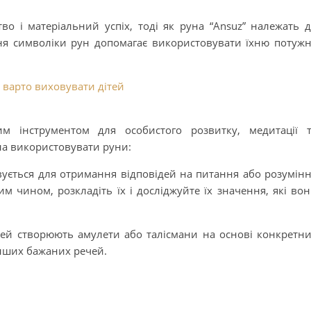
тво і матеріальний успіх, тоді як руна “Ansuz” належать 
іння символіки рун допомагає використовувати їхню потуж
 варто виховувати дітей
м інструментом для особистого розвитку, медитації 
на використовувати руни:
вується для отримання відповідей на питання або розумін
им чином, розкладіть їх і досліджуйте їх значення, які во
юдей створюють амулети або талісмани на основі конкретн
інших бажаних речей.