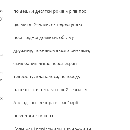
до
поїдеш? Я десятки років мріяв про
ну
цю мить. Уявляв, як переступлю
поріг рідної домівки, обійму
дружину, познайомлюся з онуками,
та
яких бачив лише через екран
ня
телефону. Здавалося, попереду
ни
нарешті почнеться спокійне життя.
их
Але одного вечора всі мої мрії
розлетілися вщент.
Коли мені повідомили, що дружини