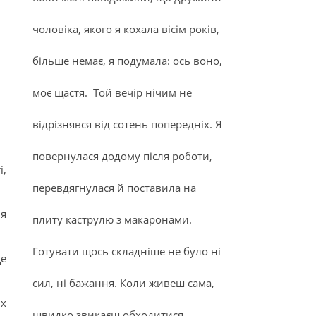
чоловіка, якого я кохала вісім років,
більше немає, я подумала: ось воно,
моє щастя. Той вечір нічим не
відрізнявся від сотень попередніх. Я
повернулася додому після роботи,
і,
перевдягнулася й поставила на
ня
плиту каструлю з макаронами.
Готувати щось складніше не було ні
це
сил, ні бажання. Коли живеш сама,
их
швидко звикаєш обходитися