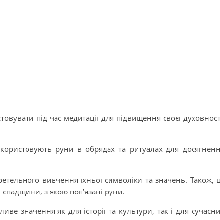
овувати під час медитації для підвищення своєї духовност
використовують руни в обрядах та ритуалах для досягнен
етельного вивчення їхньої символіки та значень. Також, 
 спадщини, з якою пов’язані руни.
ве значення як для історії та культури, так і для сучасн