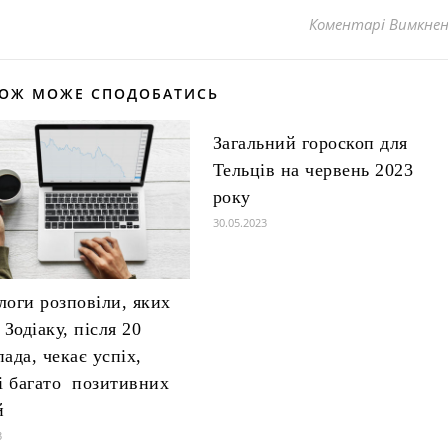
Коментарі Вимкне
КОЖ МОЖЕ СПОДОБАТИСЬ
Загальний гороскоп для
Тельців на червень 2023
року
30.05.2023
логи розповіли, яких
 Зодіаку, після 20
ада, чекає успіх,
 і багато позитивних
й
3