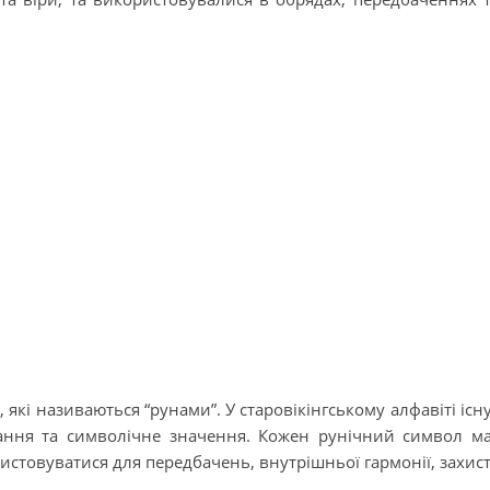
 які називаються “рунами”. У старовікінгському алфавіті існ
чання та символічне значення. Кожен рунічний символ м
стовуватися для передбачень, внутрішньої гармонії, захис