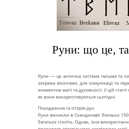
Руни: що це, т
Руни — це антична система письма та с
зокрема вікінгами, для комунікації та пе
елементом магії та духовності. У цій стат
як вони використовуються сьогодні.
Походження та історія рун
Руни виникли в Скандинавії близько 150 п
багатьох століть. Однак, їхнє використ
вважалися своєрідними символами магії 