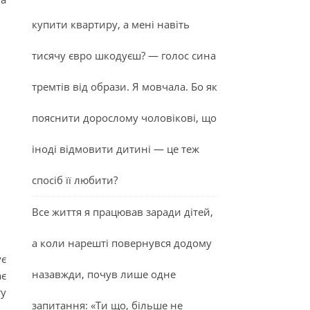
купити квартиру, а мені навіть
тисячу євро шкодуєш? — голос сина
тремтів від образи. Я мовчала. Бо як
пояснити дорослому чоловікові, що
іноді відмовити дитині — це теж
спосіб її любити?
Все життя я працював заради дітей,
а коли нарешті повернувся додому
ує
назавжди, почув лише одне
ає
ту
запитання: «Ти що, більше не