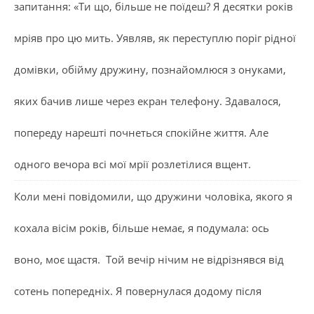
запитання: «Ти що, більше не поїдеш? Я десятки років
мріяв про цю мить. Уявляв, як переступлю поріг рідної
домівки, обійму дружину, познайомлюся з онуками,
яких бачив лише через екран телефону. Здавалося,
попереду нарешті почнеться спокійне життя. Але
одного вечора всі мої мрії розлетілися вщент.
Коли мені повідомили, що дружини чоловіка, якого я
кохала вісім років, більше немає, я подумала: ось
воно, моє щастя. Той вечір нічим не відрізнявся від
сотень попередніх. Я повернулася додому після