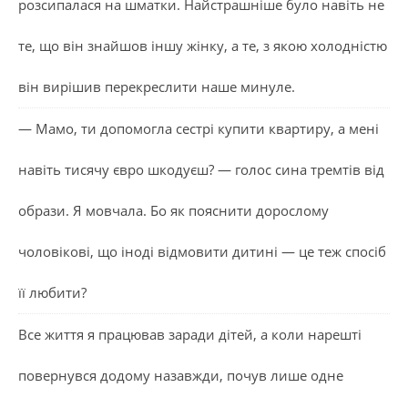
розсипалася на шматки. Найстрашніше було навіть не
те, що він знайшов іншу жінку, а те, з якою холодністю
він вирішив перекреслити наше минуле.
— Мамо, ти допомогла сестрі купити квартиру, а мені
навіть тисячу євро шкодуєш? — голос сина тремтів від
образи. Я мовчала. Бо як пояснити дорослому
чоловікові, що іноді відмовити дитині — це теж спосіб
її любити?
Все життя я працював заради дітей, а коли нарешті
повернувся додому назавжди, почув лише одне