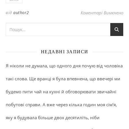
до
від
author2
Коментарі Вимкнено
НЕДАВНІ ЗАПИСИ
Я ніколи не думала, що одного дня почую від чоловіка
такі слова. Ще вранці я була впевнена, що ввечері ми
будемо пити чай на кухні й обговорювати звичайні
побутові справи. А вже через кілька годин моя сім’я,
яку я будувала більше двох десятиліть, ніби