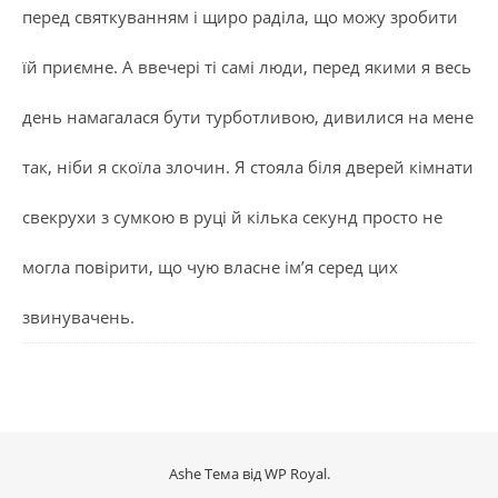
перед святкуванням і щиро раділа, що можу зробити
їй приємне. А ввечері ті самі люди, перед якими я весь
день намагалася бути турботливою, дивилися на мене
так, ніби я скоїла злочин. Я стояла біля дверей кімнати
свекрухи з сумкою в руці й кілька секунд просто не
могла повірити, що чую власне ім’я серед цих
звинувачень.
Ashe Тема від
WP Royal
.