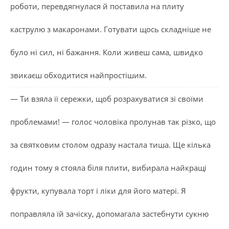
роботи, перевдягнулася й поставила на плиту
каструлю з макаронами. Готувати щось складніше не
було ні сил, ні бажання. Коли живеш сама, швидко
звикаєш обходитися найпростішим.
— Ти взяла її сережки, щоб розрахуватися зі своїми
проблемами! — голос чоловіка пролунав так різко, що
за святковим столом одразу настала тиша. Ще кілька
годин тому я стояла біля плити, вибирала найкращі
фрукти, купувала торт і ліки для його матері. Я
поправляла їй зачіску, допомагала застебнути сукню