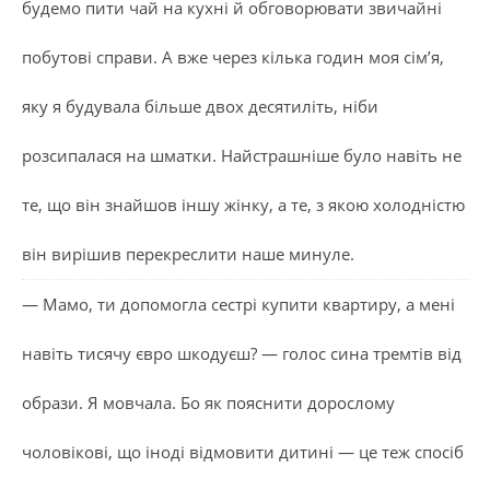
будемо пити чай на кухні й обговорювати звичайні
побутові справи. А вже через кілька годин моя сім’я,
яку я будувала більше двох десятиліть, ніби
розсипалася на шматки. Найстрашніше було навіть не
те, що він знайшов іншу жінку, а те, з якою холодністю
він вирішив перекреслити наше минуле.
— Мамо, ти допомогла сестрі купити квартиру, а мені
навіть тисячу євро шкодуєш? — голос сина тремтів від
образи. Я мовчала. Бо як пояснити дорослому
чоловікові, що іноді відмовити дитині — це теж спосіб