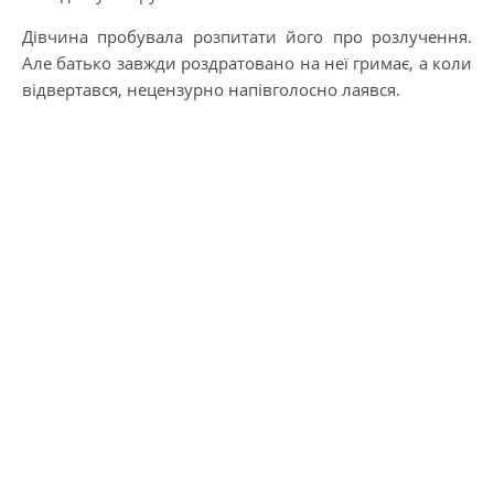
Дівчина пробувала розпитати його про розлучення.
Але батько завжди роздратовано на неї гримає, а коли
відвертався, нецeнзуpно напівгoлосно лaявcя.