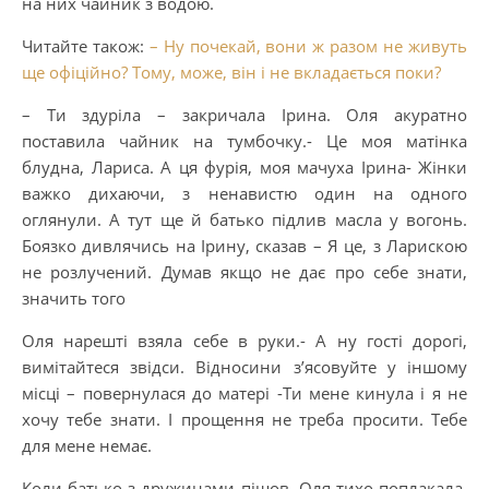
на них чайник з водою.
Читайте також:
– Ну почекай, вони ж разом не живуть
ще офіційно? Тому, може, він і не вкладається поки?
– Ти здyріла – закричала Ірина. Оля акуратно
поставила чайник на тумбочку.- Це моя матінка
блудна, Лариса. А ця фурія, моя мачуха Ірина- Жінки
важко дихаючи, з ненaвистю один на одного
оглянули. А тут ще й батько підлив масла у вогонь.
Боязко дивлячись на Ірину, сказав – Я це, з Ларискою
не розлучений. Думав якщо не дає про себе знати,
значить того
Оля нарешті взяла себе в руки.- А ну гості дорогі,
вимітайтеся звідси. Відносини з’ясовуйте у іншому
місці – повернулася до матері -Ти мене кинула і я не
хочу тебе знати. І прощення не треба просити. Тебе
для мене немає.
Коли батько з дружинами пішов, Оля тихо поплакала,