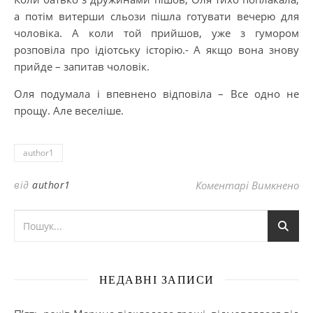
а потім витерши сльози пішла готувати вечерю для
чоловіка. А коли той прийшов, уже з гумором
розповіла про ідіoтську історію.- А якщо вона знову
прийде – запитав чоловік.
Оля подумала і впевнено відповіла – Все одно не
прощу. Але веселіше.
author1
до
від
author1
Коментарі Вимкнено
НЕДАВНІ ЗАПИСИ