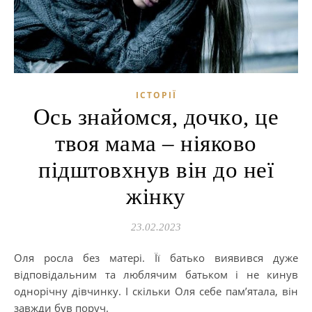
ІСТОРІЇ
Ось знайомся, дочкo, це
твоя мама – ніяково
підштовхнув він до неї
жінку
23.02.2023
Оля росла без матері. Її батько виявився дуже
відповідальним та люблячим батьком і не кинув
однорічну дівчинку. І скільки Оля себе пам’ятала, він
завжди був поруч.