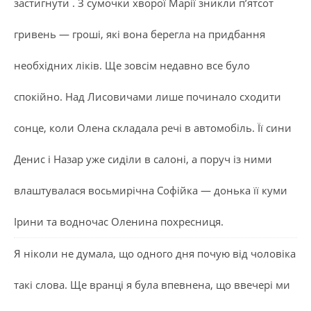
застигнути . З сумочки хворої Марії зникли п’ятсот
гривень — гроші, які вона берегла на придбання
необхідних ліків. Ще зовсім недавно все було
спокійно. Над Лисовичами лише починало сходити
сонце, коли Олена складала речі в автомобіль. Її сини
Денис і Назар уже сиділи в салоні, а поруч із ними
влаштувалася восьмирічна Софійка — донька її куми
Ірини та водночас Оленина похресниця.
Я ніколи не думала, що одного дня почую від чоловіка
такі слова. Ще вранці я була впевнена, що ввечері ми