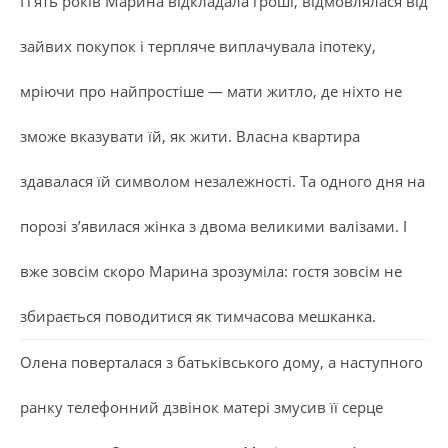
П’ять років Марина відкладала гроші, відмовлялася від
зайвих покупок і терпляче виплачувала іпотеку,
мріючи про найпростіше — мати житло, де ніхто не
зможе вказувати їй, як жити. Власна квартира
здавалася їй символом незалежності. Та одного дня на
порозі з’явилася жінка з двома великими валізами. І
вже зовсім скоро Марина зрозуміла: гостя зовсім не
збирається поводитися як тимчасова мешканка.
Олена поверталася з батьківського дому, а наступного
ранку телефонний дзвінок матері змусив її серце