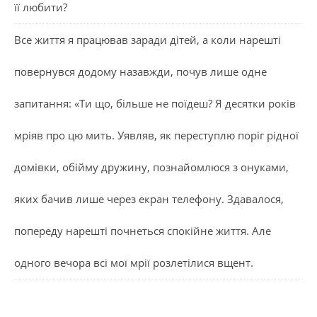
її любити?
Все життя я працював заради дітей, а коли нарешті
повернувся додому назавжди, почув лише одне
запитання: «Ти що, більше не поїдеш? Я десятки років
мріяв про цю мить. Уявляв, як переступлю поріг рідної
домівки, обійму дружину, познайомлюся з онуками,
яких бачив лише через екран телефону. Здавалося,
попереду нарешті почнеться спокійне життя. Але
одного вечора всі мої мрії розлетілися вщент.