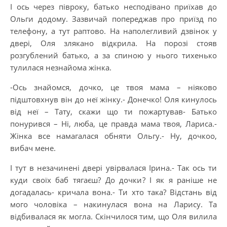
І ось через півроку, батько несподівано приїхав до
Ольги додому. Зазвичай попереджав про приїзд по
телефону, а тут раптово. На наполегливий дзвінок у
двері, Оля злякано відкрила. На порозі стояв
розгублений батько, а за спиною у нього тихенько
тулилася незнайома жінка.
-Ось знайомся, дочкo, це твоя мама – ніяково
підштовхнув він до неї жінку.- Донечко! Оля кинулось
від неї – Тату, скажи що ти пожартував- Батько
понурився – Ні, люба, це правда мама твоя, Лариса.-
Жінка все намагалася обняти Ольгу.- Ну, дочкоо,
вибач мене.
І тут в незачинені двері увірвалася Ірина.- Так ось ти
куди своїх баб тягаєш? До дочки? І як я раніше не
догадалась- кричала вона.- Ти хто така? Відстань від
мого чоловіка – накинулася вона на Ларису. Та
відбивалaся як могла. Скінчилося тим, що Оля вилила