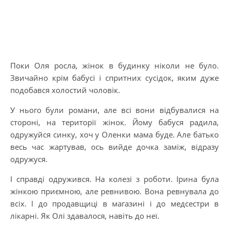
Поки Оля росла, жінок в будинку ніколи не було.
Звичайно крім бабусі і спритних сусідок, яким дуже
подобався холостий чоловік.
У нього були романи, але всі вони відбувалися на
стороні, на території жінок. Йому бабуся радила,
одружуйся синку, хоч у Оленки мама буде. Але батько
весь час жартував, ось вийде дочка заміж, відразу
одружуся.
І справді одружився. На колезі з роботи. Ірина була
жінкою приємною, але ревнивою. Вона ревнувала до
всіх. І до продавщиці в магазині і до медсестри в
лікарні. Як Олi здавалося, навіть до неї.