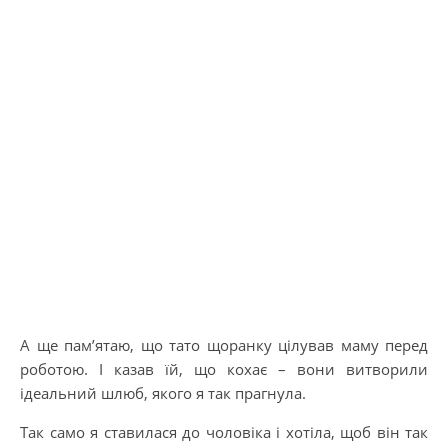
А ще пам’ятаю, що тато щоранку цілував маму перед
роботою. І казав їй, що кохає – вони витворили
ідеальний шлюб, якого я так прагнула.
Так само я ставилася до чоловіка і хотіла, щоб він так