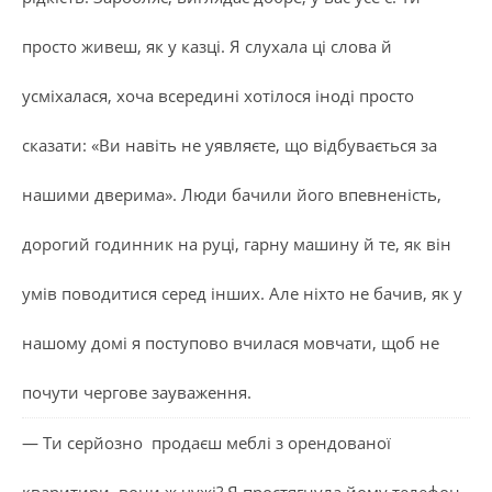
просто живеш, як у казці. Я слухала ці слова й
усміхалася, хоча всередині хотілося іноді просто
сказати: «Ви навіть не уявляєте, що відбувається за
нашими дверима». Люди бачили його впевненість,
дорогий годинник на руці, гарну машину й те, як він
умів поводитися серед інших. Але ніхто не бачив, як у
нашому домі я поступово вчилася мовчати, щоб не
почути чергове зауваження.
— Ти серйозно продаєш меблі з орендованої
кваритири, вони ж чужі? Я простягнула йому телефон