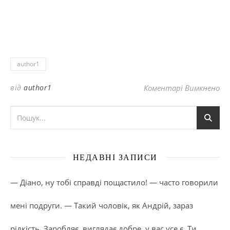
author1
до
від
author1
Коментарі Вимкнено
НЕДАВНІ ЗАПИСИ
— Діано, ну тобі справді пощастило! — часто говорили
мені подруги. — Такий чоловік, як Андрій, зараз
рідкість. Заробляє, виглядає добре, у вас усе є. Ти