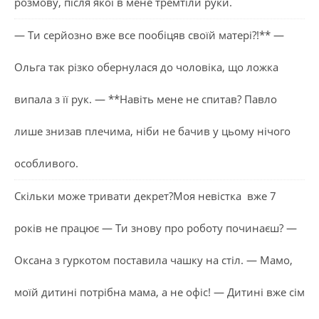
розмову, після якої в мене тремтіли руки.
— Ти серйозно вже все пообіцяв своїй матері?!** —
Ольга так різко обернулася до чоловіка, що ложка
випала з її рук. — **Навіть мене не спитав? Павло
лише знизав плечима, ніби не бачив у цьому нічого
особливого.
Скільки може тривати декрет?Моя невістка вже 7
років не працює — Ти знову про роботу починаєш? —
Оксана з гуркотом поставила чашку на стіл. — Мамо,
моїй дитині потрібна мама, а не офіс! — Дитині вже сім