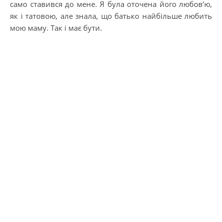
само ставився до мене. Я була оточена його любов’ю,
як і татовою, але знала, що батько найбільше любить
мою маму. Так і має бути.