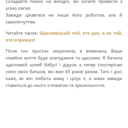
Складайте плани на вихідні, які хочете провести з
усією сім’єю
Завжди цікавтеся не лише його роботою, але й
самопочуттям
Читайте також:
Щасливіший той, хто дає, а не той,
хто отримує!
Після тих простих секретиків, я впевнена, Ваше
сімейне життя буде злагоджене та щасливе. Я бачила
щасливий шлюб бабусі і дідуся, а тепер спостерігаю
союз своїх батьків, які вже 45 років разом. Тато і досі
каже, як він любить маму і цілує її, а мама завжди
ставиться до нього з повагою та прихильністю.