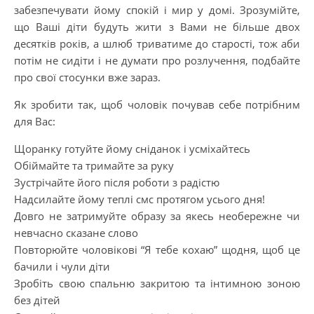
забезпечувати йому спокій і мир у домі. Зрозумійте,
що Ваші діти будуть жити з Вами не більше двох
десятків років, а шлюб триватиме до старості, тож аби
потім не сидіти і не думати про розлучення, подбайте
про свої стосунки вже зараз.
Як зробити так, щоб чоловік почував себе потрібним
для Вас:
Щоранку готуйте йому сніданок і усміхайтесь
Обіймайте та тримайте за руку
Зустрічайте його після роботи з радістю
Надсилайте йому теплі смс протягом усього дня!
Довго не затримуйте образу за якесь необережне чи
невчасно сказане слово
Повторюйте чоловікові “Я тебе кохаю” щодня, щоб це
бачили і чули діти
Зробіть свою спальню закритою та інтимною зоною
без дітей