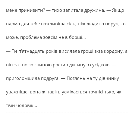
мене принизити? — тихо запитала дружина. — Якщо
вдома для тебе важливіша сіль, ніж людина поруч, то,
може, проблема зовсім не в борщі…
— Ти п’ятнадцять років висилала гроші з-за кордону, а
він за твоєю спиною ростив дитину з сусідкою! —
приголомшила подруга. — Поглянь на ту дівчинку
уважніше: вона ж навіть усміхається точнісінько, як
твій чоловік…