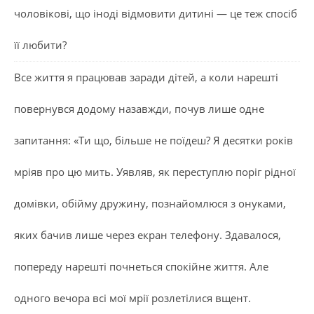
чоловікові, що іноді відмовити дитині — це теж спосіб
її любити?
Все життя я працював заради дітей, а коли нарешті
повернувся додому назавжди, почув лише одне
запитання: «Ти що, більше не поїдеш? Я десятки років
мріяв про цю мить. Уявляв, як переступлю поріг рідної
домівки, обійму дружину, познайомлюся з онуками,
яких бачив лише через екран телефону. Здавалося,
попереду нарешті почнеться спокійне життя. Але
одного вечора всі мої мрії розлетілися вщент.