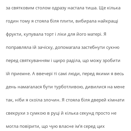
за святковим столом одразу настала тиша. Ще кілька
годин тому я стояла біля плити, вибирала найкращі
фрукти, купувала торт і ліки для його матері. Я
поправляла їй зачіску, допомагала застебнути сукню
перед святкуванням і щиро раділа, що можу зробити
їй приємне. А ввечері ті самі люди, перед якими я весь
день намагалася бути турботливою, дивилися на мене
так, ніби я скоїла злочин. Я стояла біля дверей кімнати
свекрухи з сумкою в руці й кілька секунд просто не
могла повірити, що чую власне ім’я серед цих