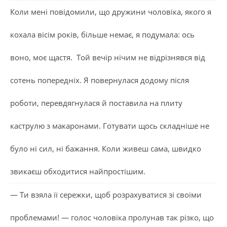
Коли мені повідомили, що дружини чоловіка, якого я
кохала вісім років, більше немає, я подумала: ось
воно, моє щастя. Той вечір нічим не відрізнявся від
сотень попередніх. Я повернулася додому після
роботи, перевдягнулася й поставила на плиту
каструлю з макаронами. Готувати щось складніше не
було ні сил, ні бажання. Коли живеш сама, швидко
звикаєш обходитися найпростішим.
— Ти взяла її сережки, щоб розрахуватися зі своїми
проблемами! — голос чоловіка пролунав так різко, що