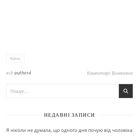
Kolins
до
від
author4
Коментарі Вимкнено
НЕДАВНІ ЗАПИСИ
Я ніколи не думала, що одного дня почую від чоловіка