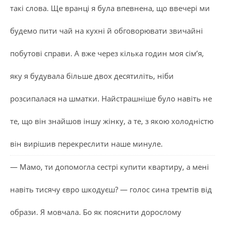
такі слова. Ще вранці я була впевнена, що ввечері ми
будемо пити чай на кухні й обговорювати звичайні
побутові справи. А вже через кілька годин моя сім’я,
яку я будувала більше двох десятиліть, ніби
розсипалася на шматки. Найстрашніше було навіть не
те, що він знайшов іншу жінку, а те, з якою холодністю
він вирішив перекреслити наше минуле.
— Мамо, ти допомогла сестрі купити квартиру, а мені
навіть тисячу євро шкодуєш? — голос сина тремтів від
образи. Я мовчала. Бо як пояснити дорослому