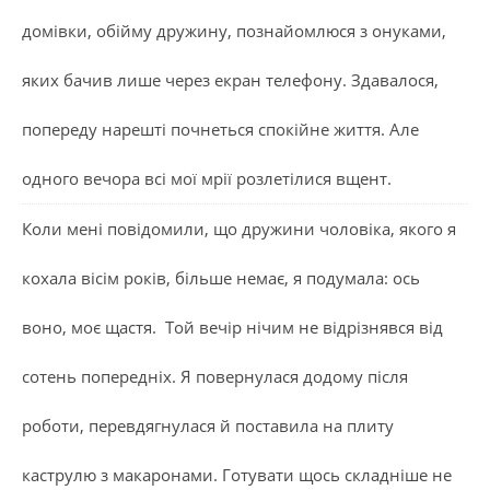
домівки, обійму дружину, познайомлюся з онуками,
яких бачив лише через екран телефону. Здавалося,
попереду нарешті почнеться спокійне життя. Але
одного вечора всі мої мрії розлетілися вщент.
Коли мені повідомили, що дружини чоловіка, якого я
кохала вісім років, більше немає, я подумала: ось
воно, моє щастя. Той вечір нічим не відрізнявся від
сотень попередніх. Я повернулася додому після
роботи, перевдягнулася й поставила на плиту
каструлю з макаронами. Готувати щось складніше не