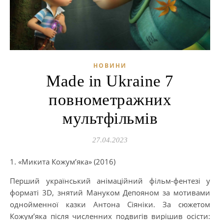
НОВИНИ
Made in Ukraine 7
повнометражних
мультфільмів
27.04.2023
1. «Микита Кожум’яка» (2016)
Перший український анімаційний фільм-фентезі у
форматі 3D, знятий Мануком Депояном за мотивами
однойменної казки Антона Сіяніки. За сюжетом
Кожум’яка після численних подвигів вирішив осісти: