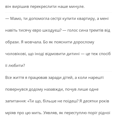
він вирішив перекреслити наше минуле.
— Мамо, ти допомогла сестрі купити квартиру, а мені
навіть тисячу євро шкодуєш? — голос сина тремтів від
образи. Я мовчала. Бо як пояснити дорослому
чоловікові, що іноді відмовити дитині — це теж спосіб
її любити?
Все життя я працював заради дітей, а коли нарешті
повернувся додому назавжди, почув лише одне
запитання: «Ти що, більше не поїдеш? Я десятки років
мріяв про цю мить. Уявляв, як переступлю поріг рідної