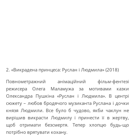
2. «Викрадена принцеса: Руслан і Людмила» (2018)
Повнометражний анімаційний фільм-фентезі
режисера Олега Маламужа за мотивами казки
Олександра Пушкіна «Руслан і Людмила». В центрі
сюжету – любов бродячого музиканта Руслана і дочки
князя Людмили. Все було б чудово, якби чаклун не
вирішив викрасти Людмилу і принести її в жертву,
щоб отримати безсмертя. Тепер хлопцю будь-що
потрібно врятувати кохану.