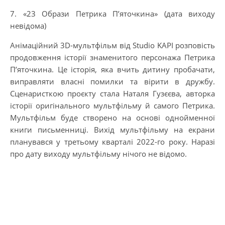
7. «23 Образи Петрика П’яточкина» (дата виходу
невідома)
Анімаційний 3D-мультфільм від Studio KAPI розповість
продовження історії знаменитого персонажа Петрика
П’яточкина. Це історія, яка вчить дитину пробачати,
виправляти власні помилки та вірити в дружбу.
Сценаристкою проєкту стала Наталя Гузєєва, авторка
історії оригінального мультфільму й самого Петрика.
Мультфільм буде створено на основі однойменної
книги письменниці. Вихід мультфільму на екрани
планувався у третьому кварталі 2022-го року. Наразі
про дату виходу мультфільму нічого не відомо.