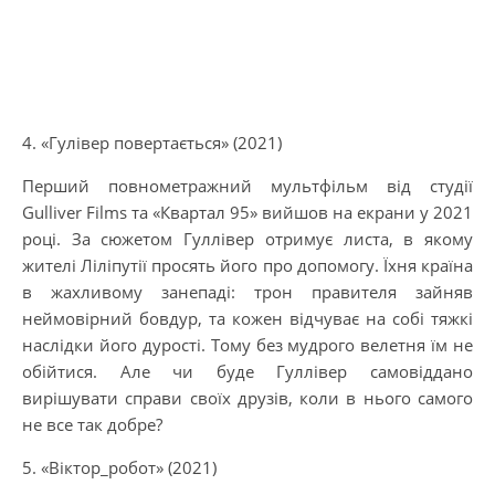
4. «Гулівер повертається» (2021)
Перший повнометражний мультфільм від студії
Gulliver Films та «Квартал 95» вийшов на екрани у 2021
році. За сюжетом Гуллівер отримує листа, в якому
жителі Ліліпутії просять його про допомогу. Їхня країна
в жахливому занепаді: трон правителя зайняв
неймовірний бовдур, та кожен відчуває на собі тяжкі
наслідки його дурості. Тому без мудрого велетня їм не
обійтися. Але чи буде Гуллівер самовіддано
вирішувати справи своїх друзів, коли в нього самого
не все так добре?
5. «Віктор_робот» (2021)