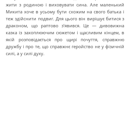
жити з родиною і виховувати сина. Але маленький
Микита хоче в усьому бути схожим на свого батька і
теж здійснити подвиг. Для цього він вирішує битися з
драконом, що раптово з’явився. Це — дивовижна
казка із захоплюючим сюжетом і щасливим кінцем, в
якій розповідається про щирі почуття, справжню
дружбу і про те, що справжнє геройство не у фізичній
силі, а у силі духу.