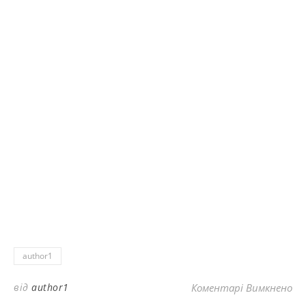
author1
до
від
author1
Коментарі Вимкнено