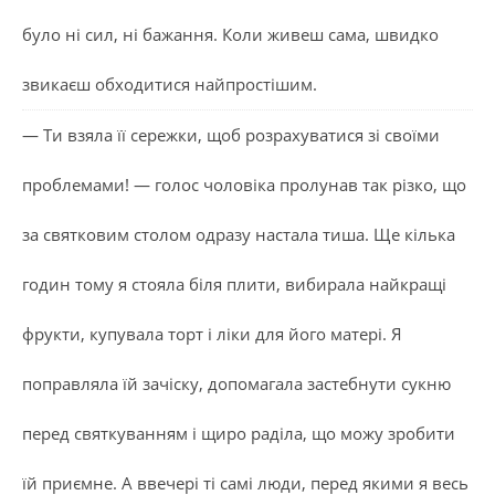
було ні сил, ні бажання. Коли живеш сама, швидко
звикаєш обходитися найпростішим.
— Ти взяла її сережки, щоб розрахуватися зі своїми
проблемами! — голос чоловіка пролунав так різко, що
за святковим столом одразу настала тиша. Ще кілька
годин тому я стояла біля плити, вибирала найкращі
фрукти, купувала торт і ліки для його матері. Я
поправляла їй зачіску, допомагала застебнути сукню
перед святкуванням і щиро раділа, що можу зробити
їй приємне. А ввечері ті самі люди, перед якими я весь