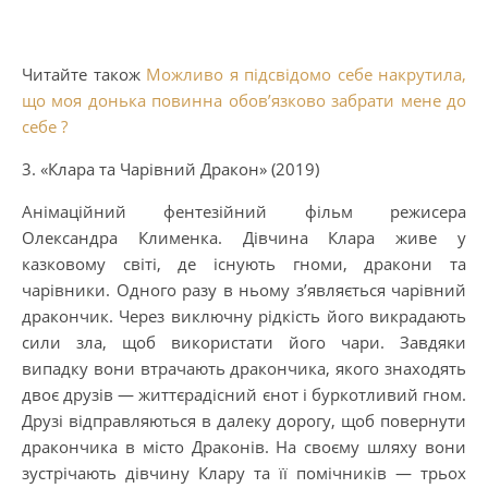
Читайте також
Можливо я підсвідомо себе накрутила,
що моя донька повинна обов’язково забрати мене до
себе ?
3. «Клара та Чарівний Дракон» (2019)
Анімаційний фентезійний фільм режисера
Олександра Клименка. Дівчина Клара живе у
казковому світі, де існують гноми, дракони та
чарівники. Одного разу в ньому з’являється чарівний
дракончик. Через виключну рідкість його викрадають
сили зла, щоб використати його чари. Завдяки
випадку вони втрачають дракончика, якого знаходять
двоє друзів — життєрадісний єнот і буркотливий гном.
Друзі відправляються в далеку дорогу, щоб повернути
дракончика в місто Драконів. На своєму шляху вони
зустрічають дівчину Клару та її помічників — трьох