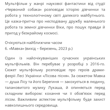
Мультфільм у жанрі наукової фантастики від студії
«Червоний собака» розповідає історію дівчинки та
робота у технологічному світі далекого майбутнього.
Це казка-притча про несподівану дружбу маленького
робота та земної дівчинки Віки, про пошук правди й
пригод у безкрайому космосі.
Очікуються найближчим часом
6. «Мавка» (вихід – березень, 2023 р.)
Один із найочікуваніших сучасних українських
мультфільмів. Він перебуває у розробці з 2016-го.
Сюжет мультфільму розповідає про героїв драми-
феєрії Лесі Українки «Лісова пісня». За сюжетом Мавка
— душа Лісу та його Берегиня — закохується в людину,
талановитого музику Лукаша, й опиняється перед
складним вибором: кохання чи її обов’язок перед
лісом. Важливим аспектом мультфільму буде захист
навколишнього середовища.