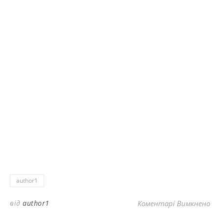
author1
до
від
author1
Коментарі Вимкнено