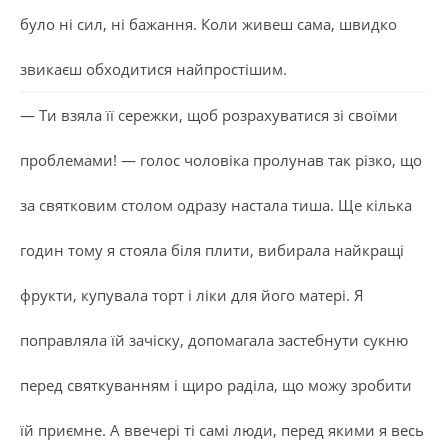
було ні сил, ні бажання. Коли живеш сама, швидко
звикаєш обходитися найпростішим.
— Ти взяла її сережки, щоб розрахуватися зі своїми
проблемами! — голос чоловіка пролунав так різко, що
за святковим столом одразу настала тиша. Ще кілька
годин тому я стояла біля плити, вибирала найкращі
фрукти, купувала торт і ліки для його матері. Я
поправляла їй зачіску, допомагала застебнути сукню
перед святкуванням і щиро раділа, що можу зробити
їй приємне. А ввечері ті самі люди, перед якими я весь