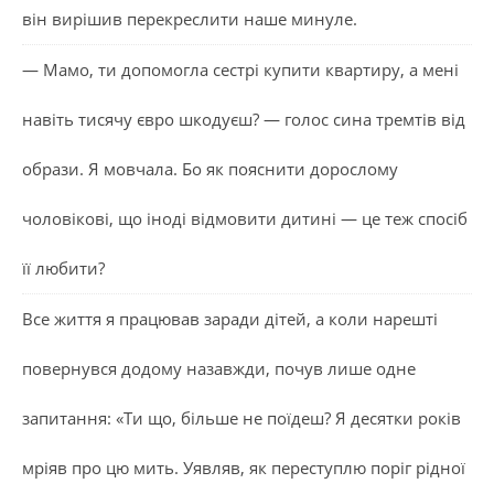
він вирішив перекреслити наше минуле.
— Мамо, ти допомогла сестрі купити квартиру, а мені
навіть тисячу євро шкодуєш? — голос сина тремтів від
образи. Я мовчала. Бо як пояснити дорослому
чоловікові, що іноді відмовити дитині — це теж спосіб
її любити?
Все життя я працював заради дітей, а коли нарешті
повернувся додому назавжди, почув лише одне
запитання: «Ти що, більше не поїдеш? Я десятки років
мріяв про цю мить. Уявляв, як переступлю поріг рідної