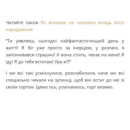
Читайте також
Як впливає на чоловіка місяць його
народження
“Ти уявляєш, сьогодні найфантастичніший день у
житті! Я біг уже просто за інерцією, у розпачі, я
запізнювався страшно! А вона стоїть, чекає на мене! Я
їду! Я до тебе встигаю! Ура ж?!”
І ми всі такі усміхнулися, розслабилися, наче ми всі
спеціально чекали на зупинці, щоб він встиг до неї зі
своїм тортом. Їдемо ось, усміхаємось, торт веземо.