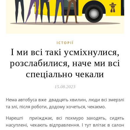
ІСТОРІЇ
І ми всі такі усміхнулися,
розслабилися, наче ми всі
спеціально чекали
15.08.2023
Нема автобуса вже двадцять хвилин, люди всі змерзлі
та злі, після роботи, додому хочеться, чекаємо.
Нарешті приїжджає, всі похмуро заходять, сидять
насуплені, чекають відправлення. І тут влітає в салон