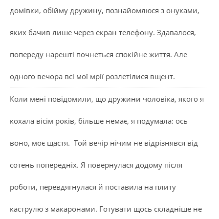
домівки, обійму дружину, познайомлюся з онуками,
яких бачив лише через екран телефону. Здавалося,
попереду нарешті почнеться спокійне життя. Але
одного вечора всі мої мрії розлетілися вщент.
Коли мені повідомили, що дружини чоловіка, якого я
кохала вісім років, більше немає, я подумала: ось
воно, моє щастя. Той вечір нічим не відрізнявся від
сотень попередніх. Я повернулася додому після
роботи, перевдягнулася й поставила на плиту
каструлю з макаронами. Готувати щось складніше не