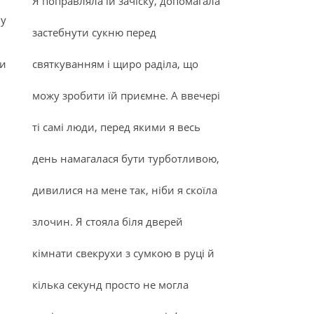
Я поправляла їй зачіску, допомагала
ву
застебнути сукню перед
ви
святкуванням і щиро раділа, що
можу зробити їй приємне. А ввечері
ті самі люди, перед якими я весь
день намагалася бути турботливою,
дивилися на мене так, ніби я скоїла
злочин. Я стояла біля дверей
кімнати свекрухи з сумкою в руці й
кілька секунд просто не могла