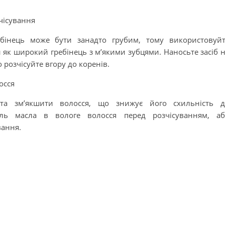
чісування
ебінець може бути занадто грубим, тому використовуй
й як широкий гребінець з м’якими зубцями. Наносьте засіб 
 розчісуйте вгору до коренів.
осся
та зм’якшити волосся, що знижує його схильність д
ель масла в вологе волосся перед розчісуванням, а
вання.