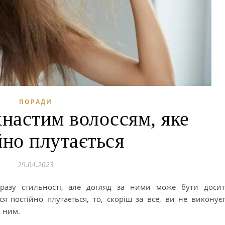
ПОРАДИ
хнастим волоссям, яке
йно плутається
29.04.2023
бразу стильності, але догляд за ними може бути доси
 постійно плутається, то, скоріш за все, ви не виконує
а ним.