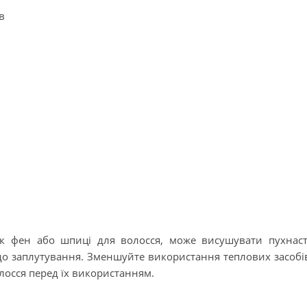
в
як фен або шпиці для волосся, може висушувати пухнас
до заплутування. Зменшуйте використання теплових засобі
лосся перед їх використанням.