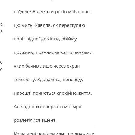
поїдеш? Я десятки років мріяв про
те
цю мить. Уявляв, як переступлю
на
поріг рідної домівки, обійму
дружину, познайомлюся з онуками,
о
яких бачив лише через екран
бо
телефону. Здавалося, попереду
нарешті почнеться спокійне життя.
Але одного вечора всі мої мрії
розлетілися вщент.
Коли мені повідомили, що дружини