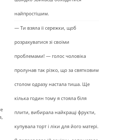
найпростішим.
— Ти взяла її сережки, щоб
розрахуватися зі своїми
проблемами! — голос чоловіка
пролунав так різко, що за святковим
столом одразу настала тиша. Ще
кілька годин тому я стояла біля
те
плити, вибирала найкращі фрукти,
в,
купувала торт і ліки для його матері.