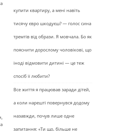
та
купити квартиру, а мені навіть
тисячу євро шкодуєш? — голос сина
тремтів від образи. Я мовчала. Бо як
пояснити дорослому чоловікові, що
іноді відмовити дитині — це теж
спосіб її любити?
Все життя я працював заради дітей,
а коли нарешті повернувся додому
назавжди, почув лише одне
и,
та
запитання: «Ти що, більше не