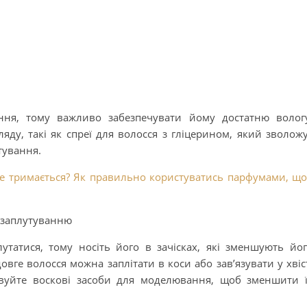
ння, тому важливо забезпечувати йому достатню волог
яду, такі як спреї для волосся з гліцерином, який зволож
тування.
не тримається? Як правильно користуватись парфумами, щ
ь заплутуванню
утатися, тому носіть його в зачісках, які зменшують йо
овге волосся можна заплітати в коси або зав’язувати у хвіс
овуйте воскові засоби для моделювання, щоб зменшити 