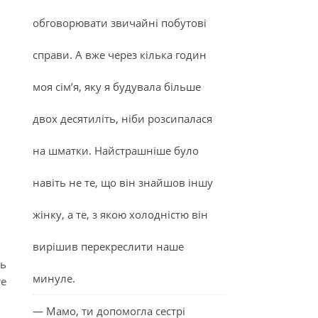
обговорювати звичайні побутові
справи. А вже через кілька годин
моя сім’я, яку я будувала більше
двох десятиліть, ніби розсипалася
на шматки. Найстрашніше було
навіть не те, що він знайшов іншу
жінку, а те, з якою холодністю він
вирішив перекреслити наше
ть
минуле.
те
— Мамо, ти допомогла сестрі