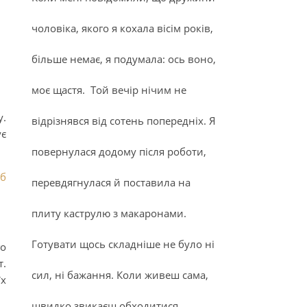
чоловіка, якого я кохала вісім років,
більше немає, я подумала: ось воно,
моє щастя. Той вечір нічим не
у.
відрізнявся від сотень попередніх. Я
ує
повернулася додому після роботи,
об
перевдягнулася й поставила на
плиту каструлю з макаронами.
Готувати щось складніше не було ні
го
т.
сил, ні бажання. Коли живеш сама,
їх
швидко звикаєш обходитися