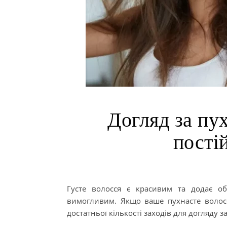
Догляд за пу
пості
Густе волосся є красивим та додає о
вимогливим. Якщо ваше пухнасте волосся
достатньої кількості заходів для догляду з