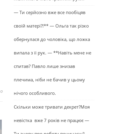
— Ти серйозно вже все пообіцяв
своїй матері?!** — Ольга так різко
обернулася до чоловіка, що ложка
випала з її рук. — **Навіть мене не
спитав? Павло лише знизав
плечима, ніби не бачив у цьому
до Боротьба з тривожністю або чого ми передивляємось філ
но
нічого особливого.
Скільки може тривати декрет?Моя
невістка вже 7 років не працює —
Ти знову про роботу починаєш? —