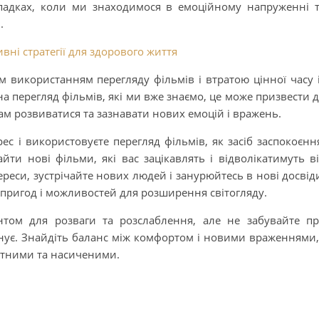
адках, коли ми знаходимося в емоційному напруженні 
.
ивні стратегії для здорового життя
 використанням перегляду фільмів і втратою цінної часу 
а перегляд фільмів, які ми вже знаємо, це може призвести 
нам розвиватися та зазнавати нових емоцій і вражень.
ес і використовуєте перегляд фільмів, як засіб заспокоєнн
йти нові фільми, які вас зацікавлять і відволікатимуть в
ереси, зустрічайте нових людей і занурюйтесь в нові досвід
 пригод і можливостей для розширення світогляду.
том для розваги та розслаблення, але не забувайте п
онує. Знайдіть баланс між комфортом і новими враженнями,
ітними та насиченими.