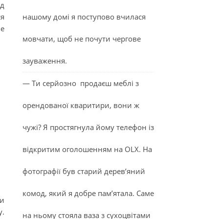
яд
ся
нашому домі я поступово вчилася
не
мовчати, щоб не почути чергове
зауваження.
— Ти серйозно продаєш меблі з
орендованої кваритири, вони ж
чужі? Я простягнула йому телефон із
відкритим оголошенням на OLX. На
фотографії був старий дерев’яний
комод, який я добре пам’ятала. Саме
Ми
у.
на ньому стояла ваза з сухоцвітами