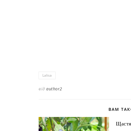
Lalisa
від
author2
ВАМ ТА
Щастя