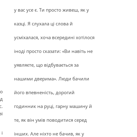
у вас усе є. Ти просто живеш, як у
казці. Я слухала ці слова й
усміхалася, хоча всередині хотілося
іноді просто сказати: «Ви навіть не
уявляєте, що відбувається за
нашими дверима». Люди бачили
но
його впевненість, дорогий
яд
с.
годинник на руці, гарну машину й
зі
те, як він умів поводитися серед
 і
інших. Але ніхто не бачив, як у