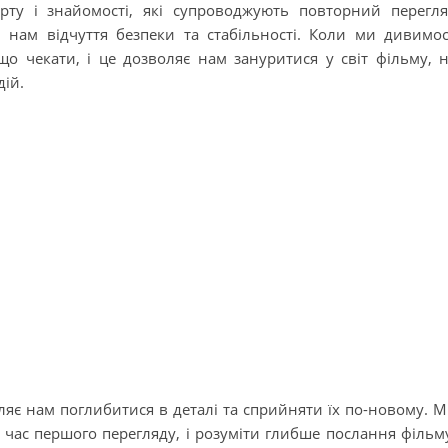
орту і знайомості, які супроводжують повторний перегл
 нам відчуття безпеки та стабільності. Коли ми дивимо
що чекати, і це дозволяє нам зануритися у світ фільму, 
ій.
яє нам поглибитися в деталі та сприйняти їх по-новому. 
 час першого перегляду, і розуміти глибше послання фільм