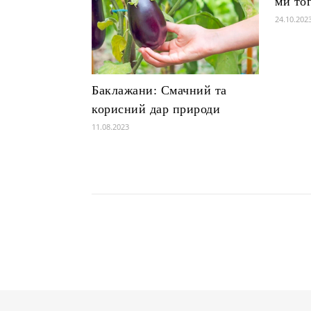
ми то
24.10.202
Баклажани: Смачний та
корисний дар природи
11.08.2023