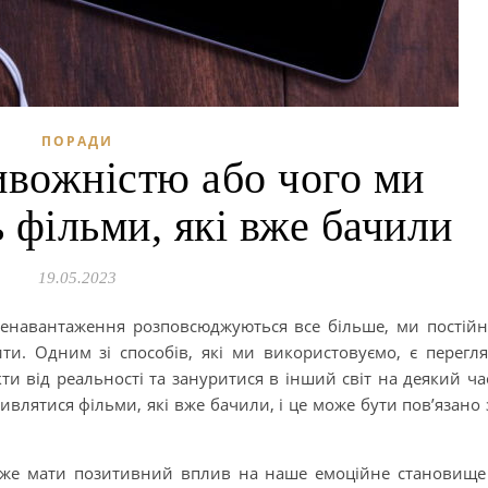
ПОРАДИ
ивожністю або чого ми
 фільми, які вже бачили
19.05.2023
перенавантаження розповсюджуються все більше, ми постій
ти. Одним зі способів, які ми використовуємо, є перегл
и від реальності та зануритися в інший світ на деякий ча
ивлятися фільми, які вже бачили, і це може бути пов’язано 
може мати позитивний вплив на наше емоційне становище