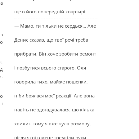
та
ще в його попередній квартирі.
— Мамо, ти тільки не сердься… Але
із
Денис сказав, що твої речі треба
до
прибрати. Він хоче зробити ремонт
я,
і позбутися всього старого. Оля
ід
и.
говорила тихо, майже пошепки,
ніби боялася моєї реакції. Але вона
ро
 і
навіть не здогадувалася, що кілька
хвилин тому я вже чула розмову,
після якої в мене тремтіли руки.