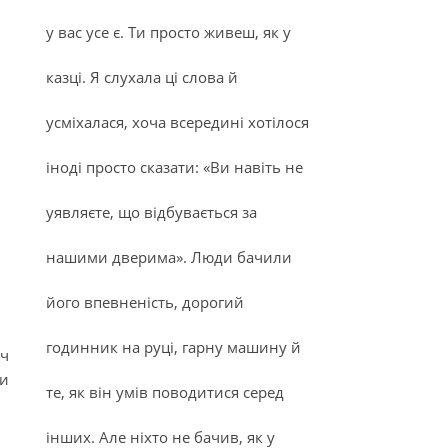
у вас усе є. Ти просто живеш, як у
казці. Я слухала ці слова й
усміхалася, хоча всередині хотілося
іноді просто сказати: «Ви навіть не
уявляєте, що відбувається за
нашими дверима». Люди бачили
його впевненість, дорогий
годинник на руці, гарну машину й
іч
ки
те, як він умів поводитися серед
інших. Але ніхто не бачив, як у