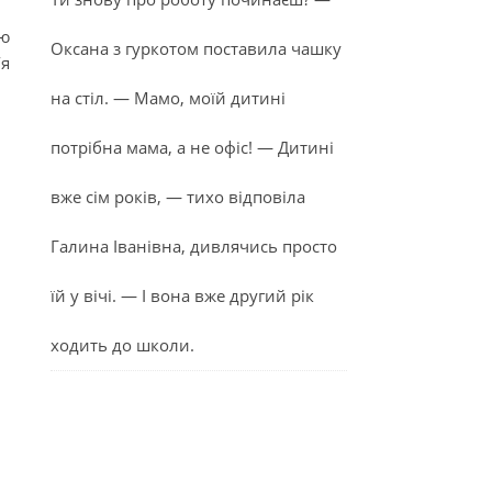
’ю
Оксана з гуркотом поставила чашку
’я
на стіл. — Мамо, моїй дитині
потрібна мама, а не офіс! — Дитині
вже сім років, — тихо відповіла
Галина Іванівна, дивлячись просто
їй у вічі. — І вона вже другий рік
ходить до школи.