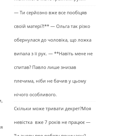
— Ти серйозно вже все пообіцяв
своїй матері?!** — Ольга так різко
обернулася до чоловіка, що ложка
випала з її рук. — **Навіть мене не
спитав? Павло лише знизав
плечима, ніби не бачив у цьому
нічого особливого.
и,
Скільки може тривати декрет?Моя
невістка вже 7 років не працює —
ня
Ти знову про роботу починаєш? —