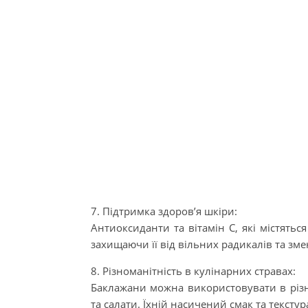
7. Підтримка здоров’я шкіри:
Антиоксиданти та вітамін C, які містятьс
захищаючи її від вільних радикалів та зм
8. Різноманітність в кулінарних стравах:
Баклажани можна використовувати в різни
та салати. Їхній насичений смак та тексту