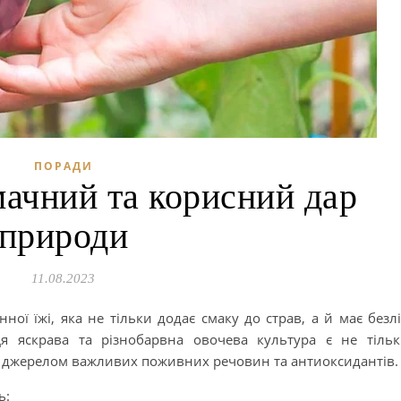
ПОРАДИ
ачний та корисний дар
природи
11.08.2023
ї їжі, яка не тільки додає смаку до страв, а й має безл
Ця яскрава та різнобарвна овочева культура є не тіль
і джерелом важливих поживних речовин та антиоксидантів.
ь: