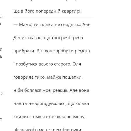
ще в його попередній квартирі.
та
ть
— Мамо, ти тільки не сердься… Але
Денис сказав, що твої речі треба
ми
прибрати. Він хоче зробити ремонт
ть
і позбутися всього старого. Оля
говорила тихо, майже пошепки,
ніби боялася моєї реакції. Але вона
 з
навіть не здогадувалася, що кілька
хвилин тому я вже чула розмову,
ом
після якої в мене тремтіли руки.