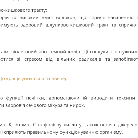
во-кишкового тракту:
лорій та високий вміст волокон, що сприяє насиченню 
тримують здоровий шлунково-кишковий тракт та сприяю
ть їм фіолетовий або темний колір. Ці сполуки є потужни
отися зі стресом від вільних радикалів та запобігаю
о краще уникати їсти ввечері
 функції печінки, допомагаючи їй виводити токсини
и здоров’я сечового міхура та нирок.
мін К, вітамін С та фолієву кислоту. Також вони є джерел
, які сприяють правильному функціонуванню організму.