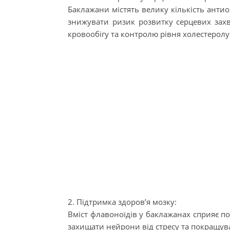
Баклажани містять велику кількість антио
знижувати ризик розвитку серцевих за
кровообігу та контролю рівня холестеролу
2. Підтримка здоров’я мозку:
Вміст флавоноїдів у баклажанах сприяє п
захищати нейрони від стресу та покращув