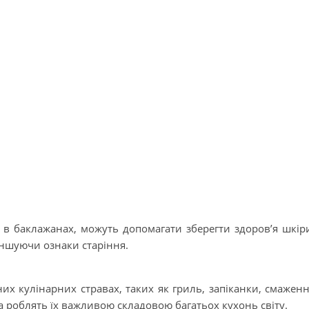
я в баклажанах, можуть допомагати зберегти здоров’я шкір
еншуючи ознаки старіння.
х кулінарних стравах, таких як гриль, запіканки, смажен
ра роблять їх важливою складовою багатьох кухонь світу.