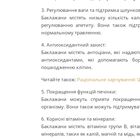
3. Регулювання ваги та підтримка шлунко
Баклажани містять низьку кількість ка
регулюванню апетиту. Вони також під
нормальному травленню.
4. Антиоксидантний захист:
Баклажани містять антоціани, які надаю
антиоксидантами, які допомагають бор
пошкодженню клітин.
Читайте також:
Раціональне харчування: Щ
5. Покращення функцій печінки:
Баклажани можуть сприяти покращенню
організму. Вони також можуть підтримуват
6. Корисні вітаміни та мінерали:
Баклажани містять вітаміни групи B, віта
мінералів, таких як калій, магній та мідь