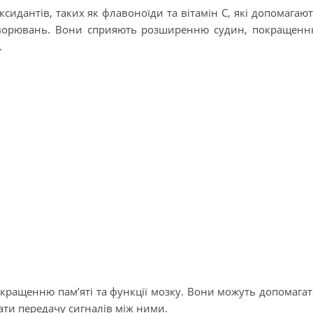
ксидантів, таких як флавоноїди та вітамін С, які допомагаю
хворювань. Вони сприяють розширенню судин, покращен
.
окращенню пам’яті та функції мозку. Вони можуть допомага
ати передачу сигналів між ними.