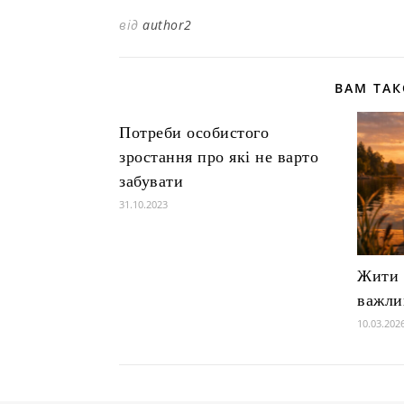
від
author2
ВАМ ТА
Потреби особистого
зростання про які не варто
забувати
31.10.2023
Жити т
важли
10.03.202