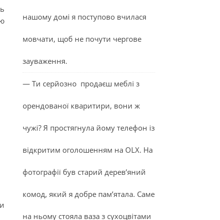
ть
нашому домі я поступово вчилася
ню
мовчати, щоб не почути чергове
зауваження.
— Ти серйозно продаєш меблі з
орендованої кваритири, вони ж
чужі? Я простягнула йому телефон із
відкритим оголошенням на OLX. На
фотографії був старий дерев’яний
комод, який я добре пам’ятала. Саме
ти
на ньому стояла ваза з сухоцвітами