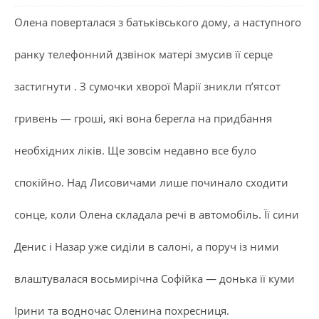
Олена поверталася з батьківського дому, а наступного
ранку телефонний дзвінок матері змусив її серце
застигнути . З сумочки хворої Марії зникли п’ятсот
гривень — гроші, які вона берегла на придбання
необхідних ліків. Ще зовсім недавно все було
спокійно. Над Лисовичами лише починало сходити
сонце, коли Олена складала речі в автомобіль. Її сини
Денис і Назар уже сиділи в салоні, а поруч із ними
влаштувалася восьмирічна Софійка — донька її куми
Ірини та водночас Оленина похресниця.