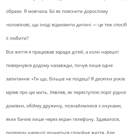
образи. Я мовчала. Бо як пояснити дорослому
чоловікові, що іноді відмовити дитині — це теж спосіб
її любити?
Все життя я працював заради дітей, а коли нарешті
повернувся додому назавжди, почув лише одне
запитання: «Ти що, більше не поїдеш? Я десятки років
мріяв про цю мить. Уявляв, як переступлю поріг рідної
домівки, обійму дружину, познайомлюся з онуками,
яких бачив лише через екран телефону. Здавалося,
попереду нарешті почнеться спокійне життя. Але