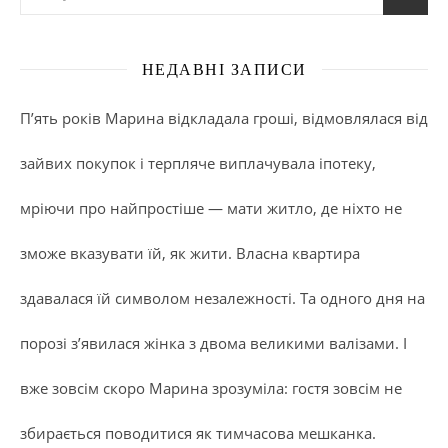
НЕДАВНІ ЗАПИСИ
П’ять років Марина відкладала гроші, відмовлялася від
зайвих покупок і терпляче виплачувала іпотеку,
мріючи про найпростіше — мати житло, де ніхто не
зможе вказувати їй, як жити. Власна квартира
здавалася їй символом незалежності. Та одного дня на
порозі з’явилася жінка з двома великими валізами. І
вже зовсім скоро Марина зрозуміла: гостя зовсім не
збирається поводитися як тимчасова мешканка.