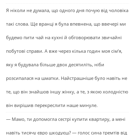
Я ніколи не думала, що одного дня почую від чоловіка
такі слова. Ще вранці я була впевнена, що ввечері ми
будемо пити чай на кухні й обговорювати звичайні
побутові справи. А вже через кілька годин моя сім’я,
яку я будувала більше двох десятиліть, ніби
розсипалася на шматки. Найстрашніше було навіть не
те, що він знайшов іншу жінку, а те, з якою холодністю
він вирішив перекреслити наше минуле.
— Мамо, ти допомогла сестрі купити квартиру, а мені
навіть тисячу євро шкодуєш? — голос сина тремтів від