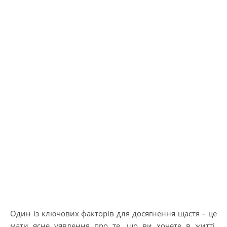
Один із ключових факторів для досягнення щастя – це
мати ясне уявлення про те, що ви хочете в житті.